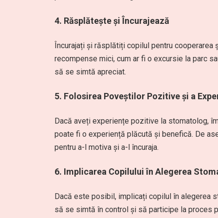
4.
Răsplătește și Încurajează
Încurajați și răsplătiți copilul pentru cooperarea și
recompense mici, cum ar fi o excursie la parc sau 
să se simtă apreciat.
5.
Folosirea Poveștilor Pozitive și a Expe
Dacă aveți experiențe pozitive la stomatolog, împ
poate fi o experiență plăcută și benefică. De as
pentru a-l motiva și a-l încuraja.
6.
Implicarea Copilului în Alegerea Stom
Dacă este posibil, implicați copilul în alegerea s
să se simtă în control și să participe la proces po