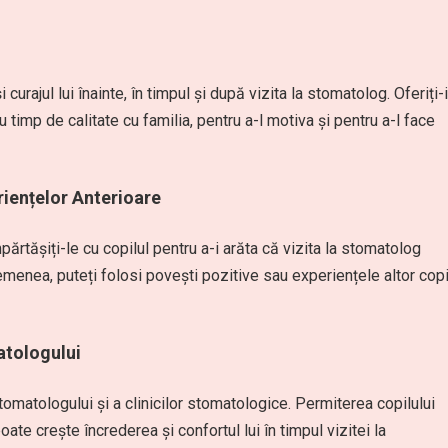
 curajul lui înainte, în timpul și după vizita la stomatolog. Oferiți-i
timp de calitate cu familia, pentru a-l motiva și pentru a-l face
riențelor Anterioare
ărtășiți-le cu copilul pentru a-i arăta că vizita la stomatolog
emenea, puteți folosi povești pozitive sau experiențele altor copi
atologului
tomatologului și a clinicilor stomatologice. Permiterea copilului
ate crește încrederea și confortul lui în timpul vizitei la