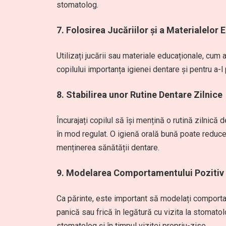
stomatolog.
7.
Folosirea Jucăriilor și a Materialelor 
Utilizați jucării sau materiale educaționale, cum a
copilului importanța igienei dentare și pentru a-l
8.
Stabilirea unor Rutine Dentare Zilnice
Încurajați copilul să își mențină o rutină zilnică 
în mod regulat. O igienă orală bună poate reduce 
menținerea sănătății dentare.
9.
Modelarea Comportamentului Pozitiv
Ca părinte, este important să modelați comportam
panică sau frică în legătură cu vizita la stomatolo
stomatolog și în timpul vizitei propriu-zise.