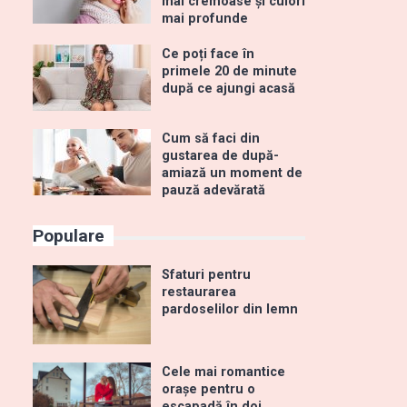
mai cremoase și culori
mai profunde
Ce poți face în
primele 20 de minute
după ce ajungi acasă
Cum să faci din
gustarea de după-
amiază un moment de
pauză adevărată
Populare
Sfaturi pentru
restaurarea
pardoselilor din lemn
Cele mai romantice
orașe pentru o
escapadă în doi