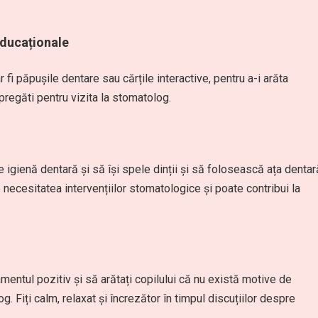
Educaționale
r fi păpușile dentare sau cărțile interactive, pentru a-i arăta
 pregăti pentru vizita la stomatolog.
de igienă dentară și să își spele dinții și să folosească ața dentar
necesitatea intervențiilor stomatologice și poate contribui la
entul pozitiv și să arătați copilului că nu există motive de
g. Fiți calm, relaxat și încrezător în timpul discuțiilor despre