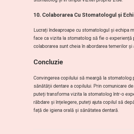
10.
Colaborarea Cu Stomatologul și Ech
Lucrați îndeaproape cu stomatologul și echipa m
face ca vizita la stomatolog să fie o experiență
colaborarea sunt cheia în abordarea temerilor și 
Concluzie
Convingerea copilului să meargă la stomatolog p
sănătății dentare a copilului. Prin comunicare de
puteți transforma vizita la stomatolog într-o ex
răbdare și înțelegere, puteți ajuta copilul să dep
față de igiena orală și sănătatea dentară.