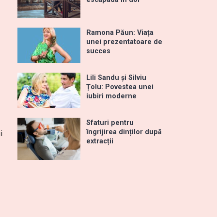
Ramona Păun: Viața
unei prezentatoare de
succes
Lili Sandu și Silviu
Țolu: Povestea unei
iubiri moderne
Sfaturi pentru
îngrijirea dinților după
i
extracții