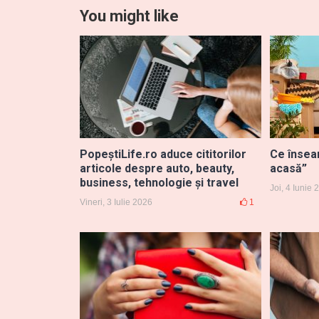
You might like
PopeștiLife.ro aduce cititorilor
Ce însea
articole despre auto, beauty,
acasă”
business, tehnologie și travel
Joi, 4 Iunie
Vineri, 3 Iulie 2026
1