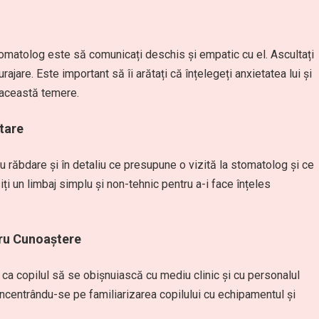
omatolog este să comunicați deschis și empatic cu el. Ascultați
încurajare. Este important să îi arătați că înțelegeți anxietatea lui și
 această temere.
tare
cu răbdare și în detaliu ce presupune o vizită la stomatolog și ce
ți un limbaj simplu și non-tehnic pentru a-i face înțeles
tru Cunoaștere
 ca copilul să se obișnuiască cu mediu clinic și cu personalul
oncentrându-se pe familiarizarea copilului cu echipamentul și