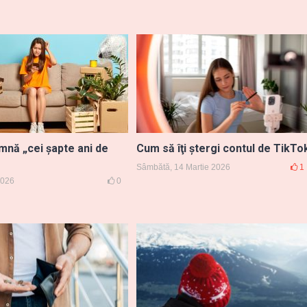
mnă „cei șapte ani de
Cum să îţi ştergi contul de TikTo
Sâmbătă, 14 Martie 2026
1
 2026
0