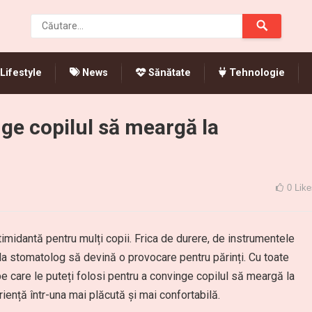
Lifestyle
News
Sănătate
Tehnologie
nge copilul să meargă la
0
Like
imidantă pentru mulți copii. Frica de durere, de instrumentele
 la stomatolog să devină o provocare pentru părinți. Cu toate
 care le puteți folosi pentru a convinge copilul să meargă la
ență într-una mai plăcută și mai confortabilă.