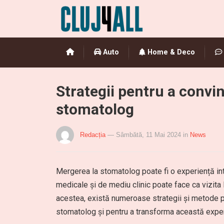
Auto
Home & Deco
Strategii pentru a convi
stomatolog
Redacția
— Sâmbătă, 11 Mai 2024
in
News
Mergerea la stomatolog poate fi o experiență int
medicale și de mediu clinic poate face ca vizita
acestea, există numeroase strategii și metode pe
stomatolog și pentru a transforma această experi