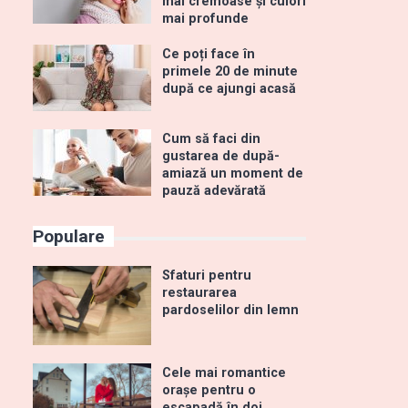
mai cremoase și culori
mai profunde
Ce poți face în
primele 20 de minute
după ce ajungi acasă
Cum să faci din
gustarea de după-
amiază un moment de
pauză adevărată
Populare
Sfaturi pentru
restaurarea
pardoselilor din lemn
Cele mai romantice
orașe pentru o
escapadă în doi