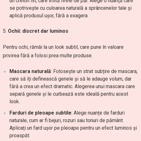
un creion fin, care imită firele de păr. Alege o nuanță care
se potrivește cu culoarea naturală a sprâncenelor tale și
aplică produsul ușor, fără a exagera.
Ochii: discret dar luminos
Pentru ochi, rămâi la un look subtil, care pune în valoare
privirea fără a folosi prea multe produse.
Mascara naturală
: Folosește un strat subțire de mascara,
care să îți definească genele și să le adauge volum, dar
fără a crea un efect dramatic. Alegerea unui mascara care
separă genele și le curbează este ideală pentru acest
look.
Farduri de pleoape subtile
: Alege nuanțe de farduri
naturale, cum ar fi bejuri, rozuri sau tonuri de pământ.
Aplicați un fard ușor pe pleoape pentru un efect luminos și
proaspăt.