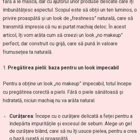
fără a le masca, dar cu ajutorul unor produse delicate care îți
îmbunătățesc aspectul. Scopul este să obții un ten luminos, o
privire proaspătă și un look de „freshness” naturală, care să
transmită impresia că nu ai purtat machiaj deloc. În acest
articol, îți vom arăta cum să creezi un look „no makeup”
perfect, dar construit cu grijă, care să pună în valoare
frumusețea ta naturală.
Pregătirea pielii: baza pentru un look impecabil
Pentru a obține un look „no makeup” impecabil, totul începe
cu pregătirea corectă a pielii. Fără o piele sănătoasă și
hidratată, niciun machiaj nu va arăta natural.
Curățarea
: Începe cu o curățare delicată a feței pentru a
îndepărta impuritățile și excesul de sebum. Alege un gel
de curățare blând, care să nu îți usuce pielea, pentru a crea
o bază curată și proaspătă.