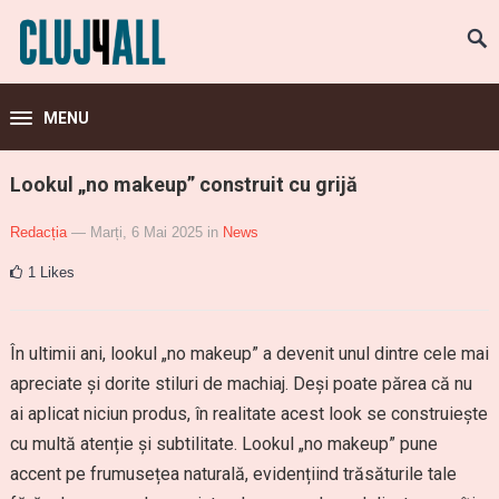
MENU
Lookul „no makeup” construit cu grijă
Redacția
— Marți, 6 Mai 2025
in
News
1
Likes
În ultimii ani, lookul „no makeup” a devenit unul dintre cele mai
apreciate și dorite stiluri de machiaj. Deși poate părea că nu
ai aplicat niciun produs, în realitate acest look se construiește
cu multă atenție și subtilitate. Lookul „no makeup” pune
accent pe frumusețea naturală, evidențiind trăsăturile tale