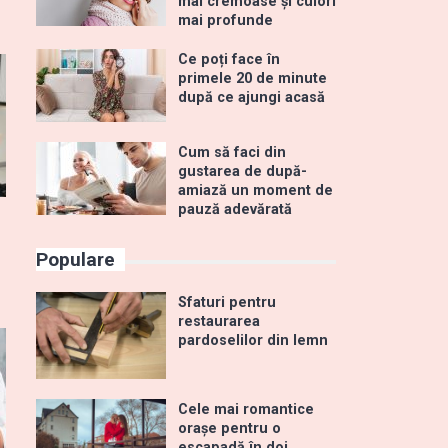
mai cremoase și culori
mai profunde
Ce poți face în
primele 20 de minute
după ce ajungi acasă
Cum să faci din
gustarea de după-
amiază un moment de
pauză adevărată
Populare
Sfaturi pentru
restaurarea
pardoselilor din lemn
Cele mai romantice
orașe pentru o
escapadă în doi