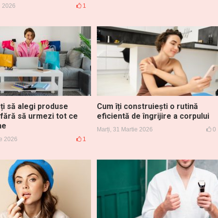
ie 2026
1
ți să alegi produse
Cum îți construiești o rutină
 fără să urmezi tot ce
eficientă de îngrijire a corpului
ne
Marți, 31 Martie 2026
0
ie 2026
1