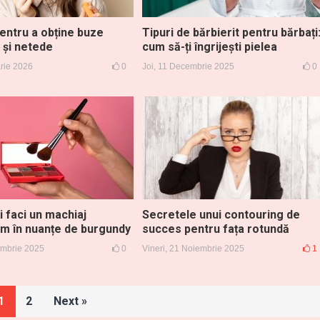
pentru a obține buze
Tipuri de bărbierit pentru bărbați
 și netede
cum să-ți îngrijești pielea
arie 2026
0
Joi, 11 Decembrie 2025
0
i faci un machiaj
Secretele unui contouring de
 în nuanțe de burgundy
succes pentru fața rotundă
embrie 2025
0
Vineri, 21 Noiembrie 2025
1
1
2
Next »