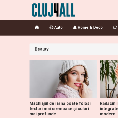
Auto
Home & Deco
Beauty
Machiajul de iarnă poate folosi
Rădăcinil
texturi mai cremoase și culori
integrate
mai profunde
modern