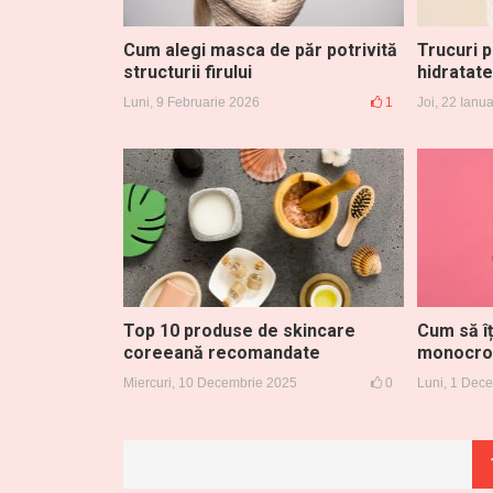
Cum alegi masca de păr potrivită
Trucuri 
structurii firului
hidratate
Luni, 9 Februarie 2026
1
Joi, 22 Ianu
Top 10 produse de skincare
Cum să îț
coreeană recomandate
monocrom
Miercuri, 10 Decembrie 2025
0
Luni, 1 Dec
Paginație