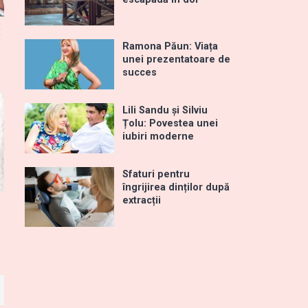
:
Ramona Păun: Viața
unei prezentatoare de
succes
Lili Sandu și Silviu
Țolu: Povestea unei
iubiri moderne
Sfaturi pentru
îngrijirea dinților după
extracții