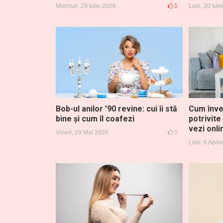
Miercuri, 29 Iulie 2026
1
Luni, 20 Iul
Bob-ul anilor ’90 revine: cui îi stă
Cum înve
bine și cum îl coafezi
potrivite
vezi onli
Vineri, 29 Mai 2026
0
Luni, 6 April