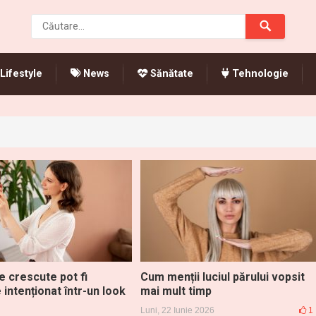
Lifestyle
News
Sănătate
Tehnologie
e crescute pot fi
Cum menții luciul părului vopsit
 intenționat într-un look
mai mult timp
Luni, 22 Iunie 2026
1