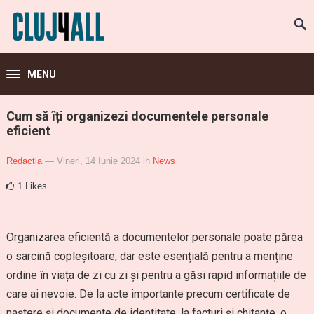
MENU
Cum să îți organizezi documentele personale
eficient
Redacția
— Vineri, 14 Iunie 2024
in
News
1
Likes
Organizarea eficientă a documentelor personale poate părea
o sarcină copleșitoare, dar este esențială pentru a menține
ordine în viața de zi cu zi și pentru a găsi rapid informațiile de
care ai nevoie. De la acte importante precum certificate de
naștere și documente de identitate, la facturi și chitanțe, o