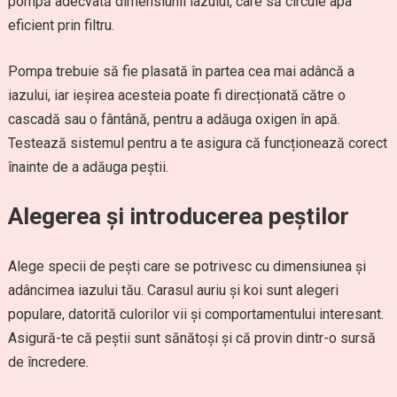
pompă adecvată dimensiunii iazului, care să circule apa
eficient prin filtru.
Pompa trebuie să fie plasată în partea cea mai adâncă a
iazului, iar ieșirea acesteia poate fi direcționată către o
cascadă sau o fântână, pentru a adăuga oxigen în apă.
Testează sistemul pentru a te asigura că funcționează corect
înainte de a adăuga peștii.
Alegerea și introducerea peștilor
Alege specii de pești care se potrivesc cu dimensiunea și
adâncimea iazului tău. Carasul auriu și koi sunt alegeri
populare, datorită culorilor vii și comportamentului interesant.
Asigură-te că peștii sunt sănătoși și că provin dintr-o sursă
de încredere.