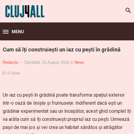
MENU
Cum să îți construiești un iaz cu pești în grădină
Redacția
— Sâmbătă, 31 August 2024
in
News
0
Likes
Un iaz cu pești în grădină poate transforma spațiul exterior
într-o oază de liniște și frumusețe. Indiferent dacă ești un
grădinar experimentat sau un începător, acest ghid complet îți
va arăta cum să îți construiești propriul iaz cu pești. Urmează
pașii de mai jos și vei crea un habitat sănătos și atrăgător