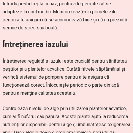
Introdu peștii treptat în iaz, pentru a le permite să se
adapteze la noul mediu. Monitorizează-i în primele zile
pentru a te asigura că se acomodează bine și că nu prezintă
semne de stres sau boală.
Întreținerea iazului
Întreținerea regulată a iazului este crucială pentru sănătatea
peștilor și a plantelor acvatice. Curăță filtrele săptămânal și
verifică sistemul de pompare pentru a te asigura că
funcționează corect. Înlocuiește periodic o parte din apă
pentru a menține calitatea acesteia.
Controlează nivelul de alge prin utilizarea plantelor acvatice,
cum ar fi nufărul sau papura. Aceste plante ajută la reducerea
nutrienților disponibili pentru alge și îmbunătățesc oxigenarea
apei. Dacă algele devin o problemă majoră, poți utiliza