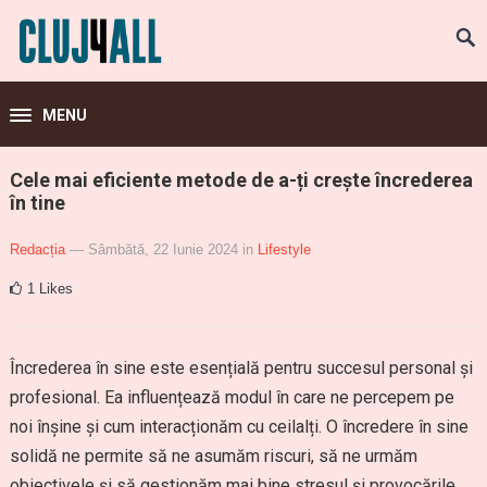
MENU
Cele mai eficiente metode de a-ți crește încrederea
în tine
Redacția
— Sâmbătă, 22 Iunie 2024
in
Lifestyle
1
Likes
Încrederea în sine este esențială pentru succesul personal și
profesional. Ea influențează modul în care ne percepem pe
noi înșine și cum interacționăm cu ceilalți. O încredere în sine
solidă ne permite să ne asumăm riscuri, să ne urmăm
obiectivele și să gestionăm mai bine stresul și provocările.