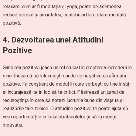
relaxare, cum ar fi meditația și yoga, poate de asemenea
reduce stresul și anxietatea, contribuind la o stare mentală
pozitivă.
4. Dezvoltarea unei Atitudini
Pozitive
Gândirea pozitivă joacă un rol crucial în creșterea încrederii în
sine. Încearcă să înlocuiești gândurile negative cu afirmații
pozitive. Fii conștient de modul în care vorbești cu tine însuți
și încurajează-te în loc să te critici. Păstrează un jurnal de
recunoștință în care să notezi lucrurile bune din viața ta și
realizările tale zilnice. O atitudine pozitivă te poate ajuta să
vezi oportunitățile în locul obstacolelor și să îți menții
motivația.