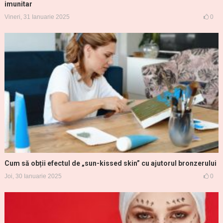
imunitar
Vineri, 31 Ianuarie 2025
0
Cum să obții efectul de „sun-kissed skin” cu ajutorul bronzerului
Joi, 30 Ianuarie 2025
0