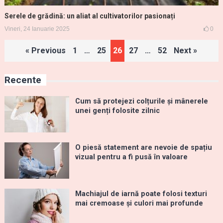
Serele de grădină: un aliat al cultivatorilor pasionați
Vineri, 24 Ianuarie 2025
0
Paginație
« Previous
1
…
25
26
27
…
52
Next »
articole
Recente
Cum să protejezi colțurile și mânerele
unei genți folosite zilnic
O piesă statement are nevoie de spațiu
vizual pentru a fi pusă în valoare
Machiajul de iarnă poate folosi texturi
mai cremoase și culori mai profunde