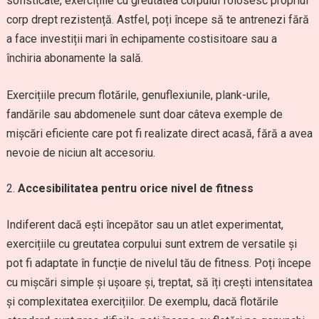
sofisticate, exercițiile cu greutatea corpului folosesc propriul
corp drept rezistență. Astfel, poți începe să te antrenezi fără
a face investiții mari în echipamente costisitoare sau a
închiria abonamente la sală.
Exercițiile precum flotările, genuflexiunile, plank-urile,
fandările sau abdomenele sunt doar câteva exemple de
mișcări eficiente care pot fi realizate direct acasă, fără a avea
nevoie de niciun alt accesoriu.
Accesibilitatea pentru orice nivel de fitness
Indiferent dacă ești începător sau un atlet experimentat,
exercițiile cu greutatea corpului sunt extrem de versatile și
pot fi adaptate în funcție de nivelul tău de fitness. Poți începe
cu mișcări simple și ușoare și, treptat, să îți crești intensitatea
și complexitatea exercițiilor. De exemplu, dacă flotările