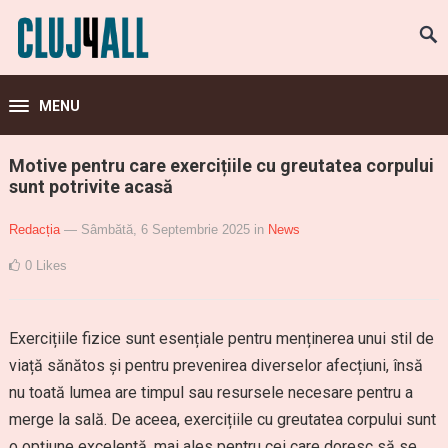
MENU
Motive pentru care exercițiile cu greutatea corpului
sunt potrivite acasă
Redacția
— Sâmbătă, 6 Septembrie 2025
in
News
0
Likes
Exercițiile fizice sunt esențiale pentru menținerea unui stil de
viață sănătos și pentru prevenirea diverselor afecțiuni, însă
nu toată lumea are timpul sau resursele necesare pentru a
merge la sală. De aceea, exercițiile cu greutatea corpului sunt
o opțiune excelentă, mai ales pentru cei care doresc să se