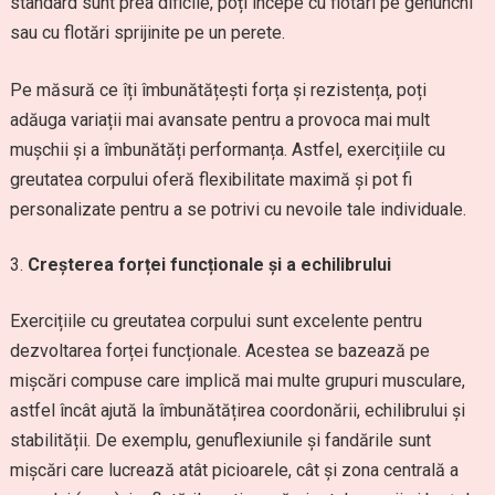
standard sunt prea dificile, poți începe cu flotări pe genunchi
sau cu flotări sprijinite pe un perete.
Pe măsură ce îți îmbunătățești forța și rezistența, poți
adăuga variații mai avansate pentru a provoca mai mult
mușchii și a îmbunătăți performanța. Astfel, exercițiile cu
greutatea corpului oferă flexibilitate maximă și pot fi
personalizate pentru a se potrivi cu nevoile tale individuale.
Creșterea forței funcționale și a echilibrului
Exercițiile cu greutatea corpului sunt excelente pentru
dezvoltarea forței funcționale. Acestea se bazează pe
mișcări compuse care implică mai multe grupuri musculare,
astfel încât ajută la îmbunătățirea coordonării, echilibrului și
stabilității. De exemplu, genuflexiunile și fandările sunt
mișcări care lucrează atât picioarele, cât și zona centrală a