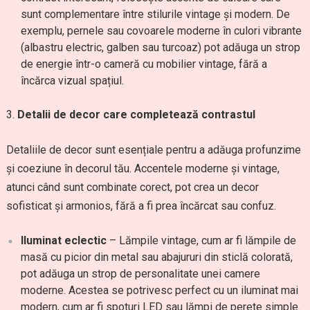
sunt complementare între stilurile vintage și modern. De
exemplu, pernele sau covoarele moderne în culori vibrante
(albastru electric, galben sau turcoaz) pot adăuga un strop
de energie într-o cameră cu mobilier vintage, fără a
încărca vizual spațiul.
Detalii de decor care completează contrastul
Detaliile de decor sunt esențiale pentru a adăuga profunzime
și coeziune în decorul tău. Accentele moderne și vintage,
atunci când sunt combinate corect, pot crea un decor
sofisticat și armonios, fără a fi prea încărcat sau confuz.
Iluminat eclectic
– Lămpile vintage, cum ar fi lămpile de
masă cu picior din metal sau abajururi din sticlă colorată,
pot adăuga un strop de personalitate unei camere
moderne. Acestea se potrivesc perfect cu un iluminat mai
modern, cum ar fi spoturi LED sau lămpi de perete simple.