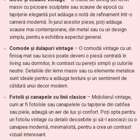
masiv cu picioare sculptate sau scaune de epocă cu
tapițerie elegantă pot adăuga o notă de rafinament într-o
cameră modernă. În jurul acestor piese, poți adăuga
scaune mai contemporane, din metal sau cu un design
simplu, pentru a echilibra aspectul general.
Comode și dulapuri vintage
– O comodă vintage cu un
finisaj mat sau lucios poate deveni o piesă centrală în
living sau dormitor, în contrast cu pereții simpli și culorile
neutre. Detaliile din lemn masiv sau cu elemente metalice
sunt ideale pentru a adăuga textura și un sentiment de
căldură unui decor modern.
Fotolii și canapele cu linii clasice
– Mobilierul vintage,
cum ar fi fotoliile sau canapelele cu tapițerie din catifea
sau piele, adaugă un aer de lux și confort. Poți opta pentru
un fotoliu vintage cu detalii deosebite și să-l asociezi cu o
canapea modernă, minimalistă, pentru a crea un contrast
vizual interesant.