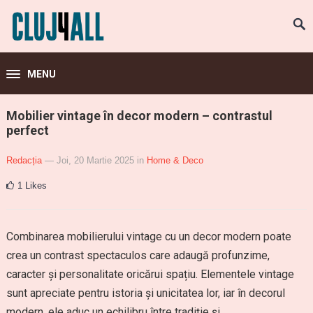
MENU
Mobilier vintage în decor modern – contrastul
perfect
Redacția
— Joi, 20 Martie 2025
in
Home & Deco
1
Likes
Combinarea mobilierului vintage cu un decor modern poate
crea un contrast spectaculos care adaugă profunzime,
caracter și personalitate oricărui spațiu. Elementele vintage
sunt apreciate pentru istoria și unicitatea lor, iar în decorul
modern, ele aduc un echilibru între tradiție și