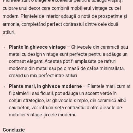
Plantele sunt o alegere excelentă pentru a adăuga viață și
culoare unui decor care combină mobilierul vintage cu cel
modern. Plantele de interior adaugă o notă de prospețime și
armonie, completând perfect contrastul dintre cele două
stiluri.
Plante în ghivece vintage
– Ghivecele din ceramică sau
metal cu design vintage sunt perfecte pentru a adăuga un
contrast elegant. Acestea pot fi amplasate pe rafturi
moderne din metal sau pe o masă de cafea minimalistă,
creând un mix perfect între stiluri.
Plante mari, în ghivece moderne
– Plantele mari, cum ar
fi palmierii sau ficusii, pot adăuga un accent verde în
colțuri strategice, iar ghivecele simple, din ceramică albă
sau beton, vor înfrumuseța contrastul dintre piesele de
mobilier vintage și cele moderne.
Concluzie