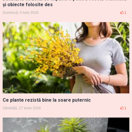
și obiecte folosite des
Duminică, 5 Iulie 2026
1
Ce plante rezistă bine la soare puternic
Sâmbătă, 27 Iunie 2026
1