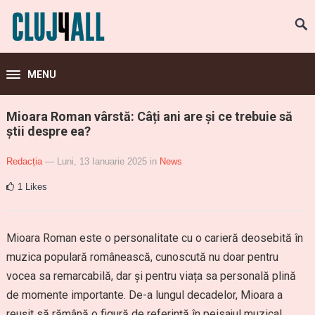
MENU
Mioara Roman vârstă: Câți ani are și ce trebuie să
știi despre ea?
Redacția
— Luni, 13 Ianuarie 2025
in
News
1
Likes
Mioara Roman este o personalitate cu o carieră deosebită în
muzica populară românească, cunoscută nu doar pentru
vocea sa remarcabilă, dar și pentru viața sa personală plină
de momente importante. De-a lungul decadelor, Mioara a
reușit să rămână o figură de referință în peisajul muzical