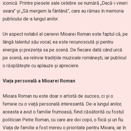
iconică. Printre piesele sale celebre se numără „Dacă-i vineri
seara” și „Să mergem la fântână”, care au rămas în memoria
publicului de-a lungul anilor.
Un aspect notabil al carierei Mioarei Roman este faptul că, pe
lângă talentul său vocal, ea este recunoscută și pentru
energia și prezența sa pe scenă. De fiecare dată când urcă
pe scenă, ea reînvie tradițiile muzicale românești, iar publicul
o răsplătește cu aplauze și apreciere.
Viața personală a Mioarei Roman
Mioara Roman nu este doar o artistă de succes, ci și o
femeie cu o viață personală interesantă. De-a lungul anilor,
aceasta a avut o familie frumoasă, fiind căsătorită cu fostul
politician Petre Roman, cu care are doi copii, o fiică și un fiu.
Viața de familie a fost mereu o prioritate pentru Mioara, iar în