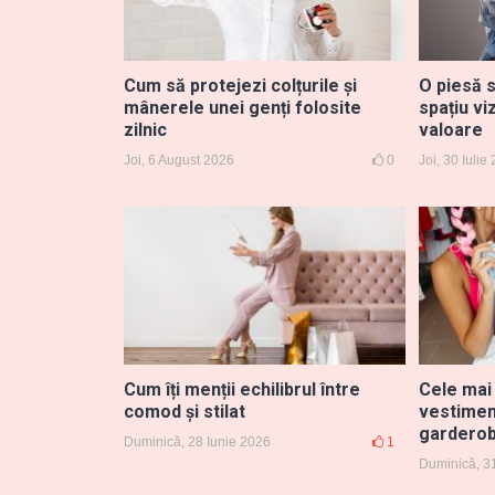
Cum să protejezi colțurile și
O piesă 
mânerele unei genți folosite
spațiu vi
zilnic
valoare
Joi, 6 August 2026
0
Joi, 30 Iulie
Cum îți menții echilibrul între
Cele mai
comod și stilat
vestimen
garderobă
Duminică, 28 Iunie 2026
1
Duminică, 3