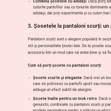
Combină șosetele cu adidași
: Dacă porți a
culorile pantofilor sau cu tonurile dominante a
adidași, dar poți experimenta și cu culori mai
3. Șosetele la pantaloni scurți: un
Pantalonii scurți sunt o alegere populară în sezo
stil și personalitate ținutei tale. De la șosete s
accesoriu într-un mod care să arate bine și să fie
Cum să porți șosete cu pantaloni scurți:
Șosete scurte și elegante
: Dacă vrei un lo
care se potrivesc cu pantofii sport sau mocasi
adăuga un efect subtil de alungire.
Șosete înalte pentru un look retro
: Dacă v
genunchi, combinate cu pantaloni scurți și pa
modele geometrice pentru a adăuga un efect 