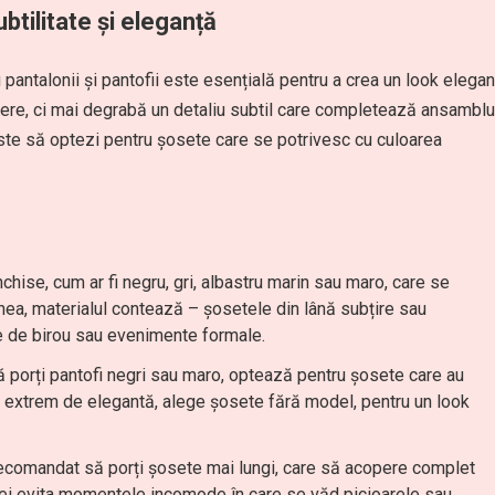
btilitate și eleganță
 pantalonii și pantofii este esențială pentru a crea un look elegan
agere, ci mai degrabă un detaliu subtil care completează ansamblu
ste să optezi pentru șosete care se potrivesc cu culoarea
nchise, cum ar fi negru, gri, albastru marin sau maro, care se
nea, materialul contează – șosetele din lână subțire sau
le de birou sau evenimente formale.
ă porți pantofi negri sau maro, optează pentru șosete care au
 extrem de elegantă, alege șosete fără model, pentru un look
 recomandat să porți șosete mai lungi, care să acopere complet
 vei evita momentele incomode în care se văd picioarele sau