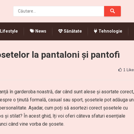
Lifestyle
News
Sănătate
Tehnologie
etelor la pantaloni și pantofi
1
Like
ță în garderoba noastră, dar când sunt alese și asortate corect,
espre o ținută formală, casual sau sport, șosetele pot adăuga un
 personalitate. Așadar, cum poți să asortezi corect șosetele cu
 și stilat? În acest ghid, îți voi oferi câteva sfaturi esențiale
tunci când vine vorba de șosete.