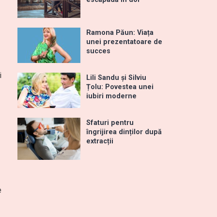
Ramona Păun: Viața
unei prezentatoare de
succes
i
Lili Sandu și Silviu
Țolu: Povestea unei
iubiri moderne
Sfaturi pentru
îngrijirea dinților după
extracții
e