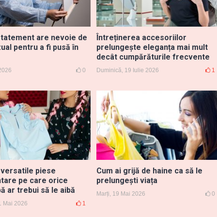
statement are nevoie de
Întreținerea accesoriilor
zual pentru a fi pusă în
prelungește eleganța mai mult
decât cumpărăturile frecvente
 2026
0
Duminică, 19 Iulie 2026
1
 versatile piese
Cum ai grijă de haine ca să le
tare pe care orice
prelungești viața
 ar trebui să le aibă
Marți, 19 Mai 2026
0
1 Mai 2026
1