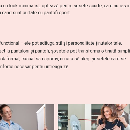
ru un look minimalist, optează pentru șosete scurte, care nu ies î
i când sunt purtate cu pantofi sport.
ncțional – ele pot adăuga stil și personalitate ținutelor tale,
ect la pantaloni și pantofi, șosetele pot transforma o ținută simpl
look formal, casual sau sportiv, nu uita să alegi șosetele care se
confortul necesar pentru întreaga zi!