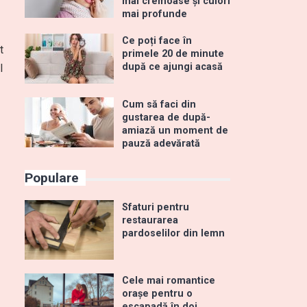
mai cremoase și culori
mai profunde
Ce poți face în
t
primele 20 de minute
după ce ajungi acasă
l
Cum să faci din
gustarea de după-
amiază un moment de
pauză adevărată
Populare
Sfaturi pentru
restaurarea
pardoselilor din lemn
Cele mai romantice
orașe pentru o
escapadă în doi