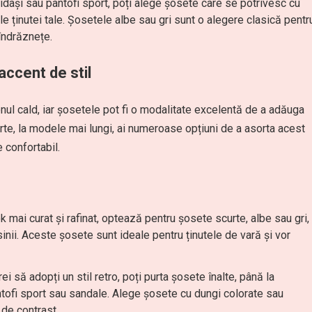
didași sau pantofi sport, poți alege șosete care se potrivesc cu
le ținutei tale. Șosetele albe sau gri sunt o alegere clasică pentr
 îndrăznețe.
 accent de stil
nul cald, iar șosetele pot fi o modalitate excelentă de a adăuga
curte, la modele mai lungi, ai numeroase opțiuni de a asorta acest
 confortabil.
ok mai curat și rafinat, optează pentru șosete scurte, albe sau gri,
nii. Aceste șosete sunt ideale pentru ținutele de vară și vor
rei să adopți un stil retro, poți purta șosete înalte, până la
ntofi sport sau sandale. Alege șosete cu dungi colorate sau
de contrast.