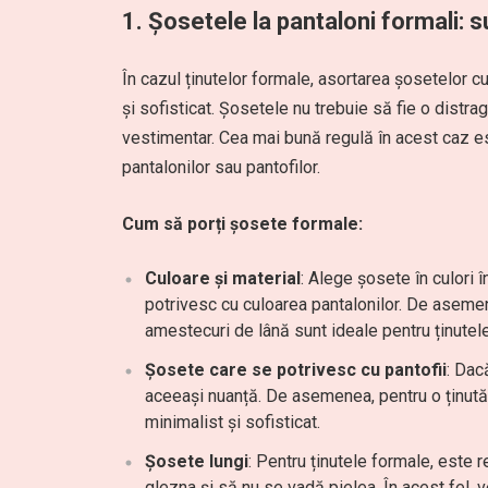
1. Șosetele la pantaloni formali: su
În cazul ținutelor formale, asortarea șosetelor cu
și sofisticat. Șosetele nu trebuie să fie o distr
vestimentar. Cea mai bună regulă în acest caz e
pantalonilor sau pantofilor.
Cum să porți șosete formale:
Culoare și material
: Alege șosete în culori î
potrivesc cu culoarea pantalonilor. De aseme
amestecuri de lână sunt ideale pentru ținute
Șosete care se potrivesc cu pantofii
: Dac
aceeași nuanță. De asemenea, pentru o ținută
minimalist și sofisticat.
Șosete lungi
: Pentru ținutele formale, este
glezna și să nu se vadă pielea. În acest fel,