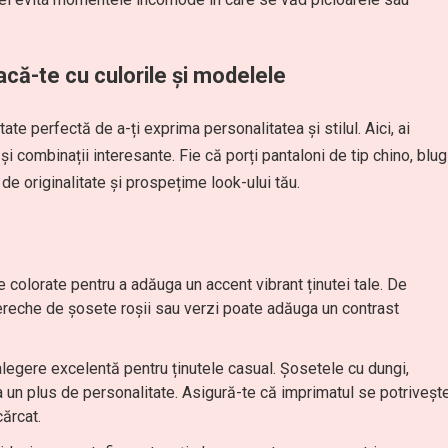
acă-te cu culorile și modelele
ate perfectă de a-ți exprima personalitatea și stilul. Aici, ai
și combinații interesante. Fie că porți pantaloni de tip chino, blug
de originalitate și prospețime look-ului tău.
 colorate pentru a adăuga un accent vibrant ținutei tale. De
pereche de șosete roșii sau verzi poate adăuga un contrast
alegere excelentă pentru ținutele casual. Șosetele cu dungi,
un plus de personalitate. Asigură-te că imprimatul se potriveșt
cărcat.