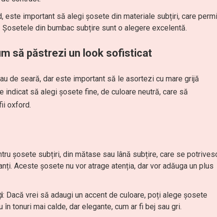
d, este important să alegi șosete din materiale subțiri, care permi
il. Șosetele din bumbac subțire sunt o alegere excelentă.
um să păstrezi un look sofisticat
 sau de seară, dar este important să le asortezi cu mare grijă
te indicat să alegi șosete fine, de culoare neutră, care să
ii oxford.
tru șosete subțiri, din mătase sau lână subțire, care se potrives
anți. Aceste șosete nu vor atrage atenția, dar vor adăuga un plus
i
: Dacă vrei să adaugi un accent de culoare, poți alege șosete
în tonuri mai calde, dar elegante, cum ar fi bej sau gri.