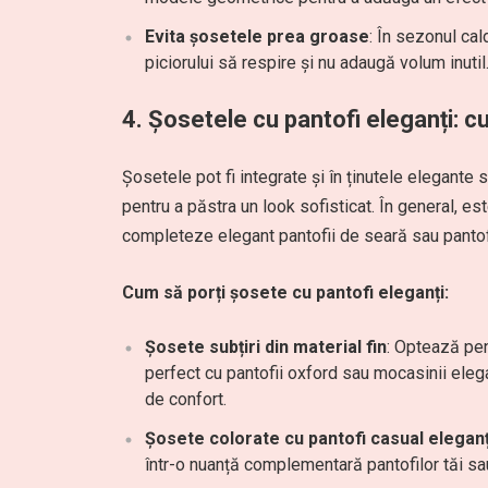
Evita șosetele prea groase
: În sezonul cal
piciorului să respire și nu adaugă volum inut
4. Șosetele cu pantofi eleganți: c
Șosetele pot fi integrate și în ținutele elegante
pentru a păstra un look sofisticat. În general, es
completeze elegant pantofii de seară sau pantof
Cum să porți șosete cu pantofi eleganți:
Șosete subțiri din material fin
: Optează pen
perfect cu pantofii oxford sau mocasinii eleg
de confort.
Șosete colorate cu pantofi casual eleganț
într-o nuanță complementară pantofilor tăi sau 