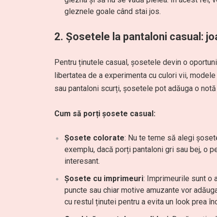
gleznele goale când stai jos.
2. Șosetele la pantaloni casual: jo
Pentru ținutele casual, șosetele devin o oportunit
libertatea de a experimenta cu culori vii, modele 
sau pantaloni scurți, șosetele pot adăuga o notă 
Cum să porți șosete casual:
Șosete colorate
: Nu te teme să alegi șosete
exemplu, dacă porți pantaloni gri sau bej, o 
interesant.
Șosete cu imprimeuri
: Imprimeurile sunt o 
puncte sau chiar motive amuzante vor adăuga 
cu restul ținutei pentru a evita un look prea în