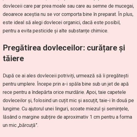
dovleceii care par prea moale sau care au semne de mucegai,
deoarece aceștia nu se vor comporta bine în preparat. În plus,
este ideal să alegi dovlecei organici, dacă este posibil,
pentru a evita pesticide și alte substanțe chimice.
Pregătirea dovleceilor: curățare și
tăiere
După ce ai ales dovleceii potriviți, urmează să îi pregătești
pentru umplere. Începe prin a-i spăla bine sub un jet de apă
rece pentru a îndepărta orice murdărie. Apoi, taie capetele
dovleceilor și, folosind un cuțit mic și ascuțit, taie-i în două pe
lungime. Cu ajutorul unei linguri, scoate miezul și semințele,
lăsând o margine subțire de aproximativ 1 cm pentru a forma
un mic „bărcuță”.