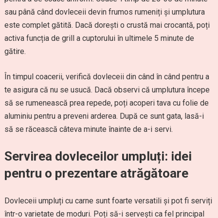
sau până când dovleceii devin frumos rumeniți și umplutura
este complet gătită. Dacă dorești o crustă mai crocantă, poți
activa funcția de grill a cuptorului în ultimele 5 minute de
gătire.
În timpul coacerii, verifică dovleceii din când în când pentru a
te asigura că nu se usucă. Dacă observi că umplutura începe
să se rumenească prea repede, poți acoperi tava cu folie de
aluminiu pentru a preveni arderea. După ce sunt gata, lasă-i
să se răcească câteva minute înainte de a-i servi.
Servirea dovleceilor umpluți: idei
pentru o prezentare atrăgătoare
Dovleceii umpluți cu carne sunt foarte versatili și pot fi serviți
într-o varietate de moduri. Poți să-i servești ca fel principal