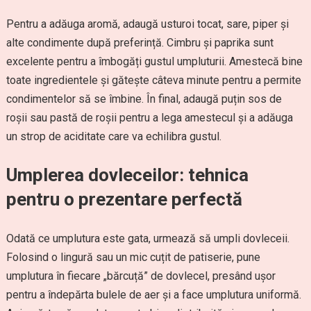
Pentru a adăuga aromă, adaugă usturoi tocat, sare, piper și
alte condimente după preferință. Cimbru și paprika sunt
excelente pentru a îmbogăți gustul umpluturii. Amestecă bine
toate ingredientele și gătește câteva minute pentru a permite
condimentelor să se îmbine. În final, adaugă puțin sos de
roșii sau pastă de roșii pentru a lega amestecul și a adăuga
un strop de aciditate care va echilibra gustul.
Umplerea dovleceilor: tehnica
pentru o prezentare perfectă
Odată ce umplutura este gata, urmează să umpli dovleceii.
Folosind o lingură sau un mic cuțit de patiserie, pune
umplutura în fiecare „bărcuță” de dovlecel, presând ușor
pentru a îndepărta bulele de aer și a face umplutura uniformă.