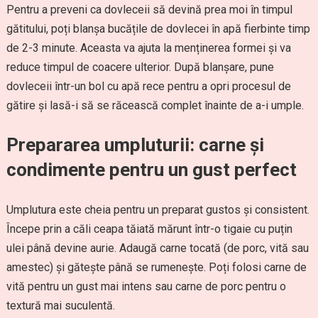
Pentru a preveni ca dovleceii să devină prea moi în timpul
gătitului, poți blanșa bucățile de dovlecei în apă fierbinte timp
de 2-3 minute. Aceasta va ajuta la menținerea formei și va
reduce timpul de coacere ulterior. După blanșare, pune
dovleceii într-un bol cu apă rece pentru a opri procesul de
gătire și lasă-i să se răcească complet înainte de a-i umple.
Prepararea umpluturii: carne și
condimente pentru un gust perfect
Umplutura este cheia pentru un preparat gustos și consistent.
Începe prin a căli ceapa tăiată mărunt într-o tigaie cu puțin
ulei până devine aurie. Adaugă carne tocată (de porc, vită sau
amestec) și gătește până se rumenește. Poți folosi carne de
vită pentru un gust mai intens sau carne de porc pentru o
textură mai suculentă.