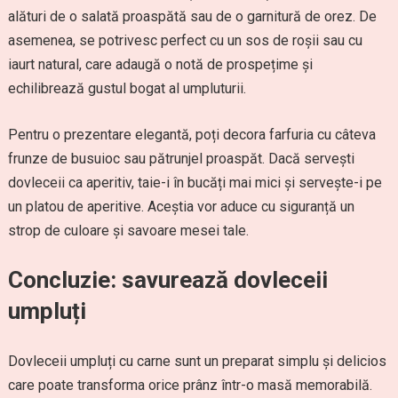
alături de o salată proaspătă sau de o garnitură de orez. De
asemenea, se potrivesc perfect cu un sos de roșii sau cu
iaurt natural, care adaugă o notă de prospețime și
echilibrează gustul bogat al umpluturii.
Pentru o prezentare elegantă, poți decora farfuria cu câteva
frunze de busuioc sau pătrunjel proaspăt. Dacă servești
dovleceii ca aperitiv, taie-i în bucăți mai mici și servește-i pe
un platou de aperitive. Aceștia vor aduce cu siguranță un
strop de culoare și savoare mesei tale.
Concluzie: savurează dovleceii
umpluți
Dovleceii umpluți cu carne sunt un preparat simplu și delicios
care poate transforma orice prânz într-o masă memorabilă.