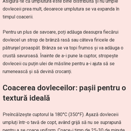
Asigură-te că umplutura este bine distribuită și nu umple
dovleceii prea mult, deoarece umplutura se va expanda în
timpul coacerii.
Pentru un plus de savoare, poți adăuga deasupra fiecărui
dovlecel un strop de brânză rasă sau câteva firicele de
pătrunjel proaspăt. Brânza se va topi frumos și va adăuga o
crustă savuroasă. Înainte de a-i pune la cuptor, stropește
dovleceii cu puțin ulei de măsline pentru a-i ajuta să se
rumenească și să devină crocanți.
Coacerea dovleceilor: pașii pentru o
textură ideală
Preîncălzește cuptorul la 180°C (350°F). Așază dovleceii
umpluți într-o tavă de copt, având grijă să nu se suprapună
pentru a se coace uniform. Coace-i timp de 25-30 de minute