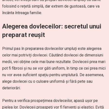
folosind o rețetă simplă, dar extrem de gustoasă, care va
încânta întreaga familie.
Alegerea dovleceilor: secretul unui
preparat reușit
Primul pas în prepararea dovleceilor umpluți este alegerea
celor mai potriviți dovlecei. Căutând dovlecei de dimensiuni
medii, vei obține cele mai bune rezultate. Dovleceii prea mari
pot fi fibrosi și nu se vor găti uniform, în timp ce cei prea mici
nu vor avea suficient spațiu pentru umplutură. De asemenea,
alege dovlecei cu o culoare uniformă și fără pete sau
deteriorări.
Pentru a verifica prospețimea dovleceilor, apasă ușor pe
pielea lor. Dovleceii proaspeți vor fi fervenți și elastici. Evită