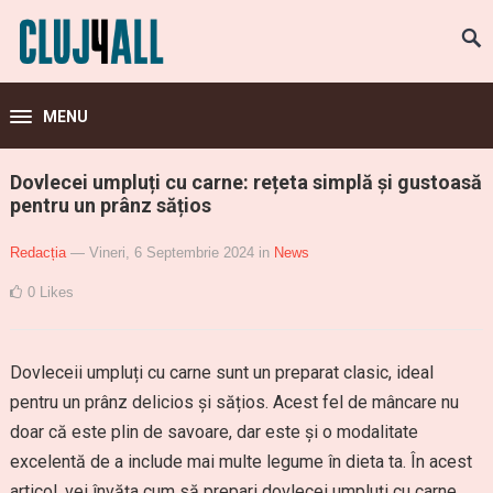
MENU
Dovlecei umpluți cu carne: rețeta simplă și gustoasă
pentru un prânz sățios
Redacția
— Vineri, 6 Septembrie 2024
in
News
0
Likes
Dovleceii umpluți cu carne sunt un preparat clasic, ideal
pentru un prânz delicios și sățios. Acest fel de mâncare nu
doar că este plin de savoare, dar este și o modalitate
excelentă de a include mai multe legume în dieta ta. În acest
articol, vei învăța cum să prepari dovlecei umpluți cu carne