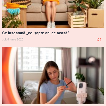
Ce înseamnă „cei șapte ani de acasă”
Joi, 4 Iunie 2026
1