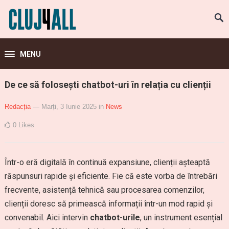
MENU
De ce să folosești chatbot-uri în relația cu clienții
Redacția
— Marți, 3 Iunie 2025
in
News
0
Likes
Într-o eră digitală în continuă expansiune, clienții așteaptă
răspunsuri rapide și eficiente. Fie că este vorba de întrebări
frecvente, asistență tehnică sau procesarea comenzilor,
clienții doresc să primească informații într-un mod rapid și
convenabil. Aici intervin
chatbot-urile
, un instrument esențial