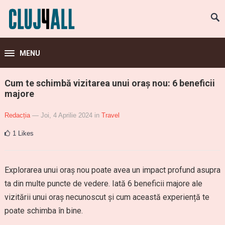
MENU
Cum te schimbă vizitarea unui oraș nou: 6 beneficii
majore
Redacția
— Joi, 4 Aprilie 2024
in
Travel
1
Likes
Explorarea unui oraș nou poate avea un impact profund asupra
ta din multe puncte de vedere. Iată 6 beneficii majore ale
vizitării unui oraș necunoscut și cum această experiență te
poate schimba în bine.