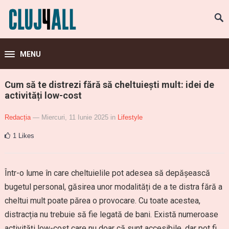
MENU
Cum să te distrezi fără să cheltuiești mult: idei de
activități low-cost
Redacția
— Miercuri, 11 Iunie 2025
in
Lifestyle
1
Likes
Într-o lume în care cheltuielile pot adesea să depășească
bugetul personal, găsirea unor modalități de a te distra fără a
cheltui mult poate părea o provocare. Cu toate acestea,
distracția nu trebuie să fie legată de bani. Există numeroase
activități low-cost care nu doar că sunt accesibile, dar pot fi