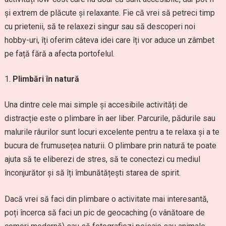
și extrem de plăcute și relaxante. Fie că vrei să petreci timp
cu prietenii, să te relaxezi singur sau să descoperi noi
hobby-uri, îți oferim câteva idei care îți vor aduce un zâmbet
pe față fără a afecta portofelul.
Plimbări în natură
Una dintre cele mai simple și accesibile activități de
distracție este o plimbare în aer liber. Parcurile, pădurile sau
malurile râurilor sunt locuri excelente pentru a te relaxa și a te
bucura de frumusețea naturii. O plimbare prin natură te poate
ajuta să te eliberezi de stres, să te conectezi cu mediul
înconjurător și să îți îmbunătățești starea de spirit.
Dacă vrei să faci din plimbare o activitate mai interesantă,
poți încerca să faci un pic de geocaching (o vânătoare de