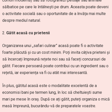
comori modernă) sau să fotografiezi peisaje sau animale
sălbatice pe care le întâlnești pe drum. Aceasta poate deveni
o activitate socială sau o oportunitate de a învăța mai multe
despre mediul natural.
Gătit acasă cu prietenii
Organizarea unui „safari culinar” acasă poate fi o activitate
foarte plăcută și cu un cost minim. Poți invita câțiva prieteni și
să încercați împreună rețete noi sau să faceți concursuri de
gătit. Fiecare persoană poate contribui cu un ingredient sau o
rețetă, iar experiența va fi cu atât mai interesantă.
În plus, gătitul acasă este o modalitate excelentă de a
economisi bani pe termen lung, în loc să cheltuiești sume
mari pe mese în oraș. După ce ați gătit, puteți organiza o mică
masă împreună, bucurându-vă de preparatele voastre.