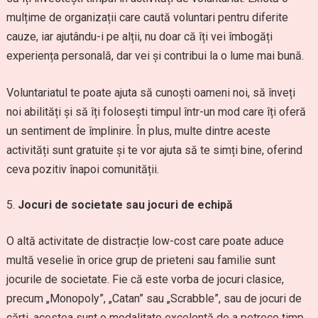
mulțime de organizații care caută voluntari pentru diferite
cauze, iar ajutându-i pe alții, nu doar că îți vei îmbogăți
experiența personală, dar vei și contribui la o lume mai bună.
Voluntariatul te poate ajuta să cunoști oameni noi, să înveți
noi abilități și să îți folosești timpul într-un mod care îți oferă
un sentiment de împlinire. În plus, multe dintre aceste
activități sunt gratuite și te vor ajuta să te simți bine, oferind
ceva pozitiv înapoi comunității.
Jocuri de societate sau jocuri de echipă
O altă activitate de distracție low-cost care poate aduce
multă veselie în orice grup de prieteni sau familie sunt
jocurile de societate. Fie că este vorba de jocuri clasice,
precum „Monopoly”, „Catan” sau „Scrabble”, sau de jocuri de
cărți, acestea sunt o modalitate excelentă de a petrece timp