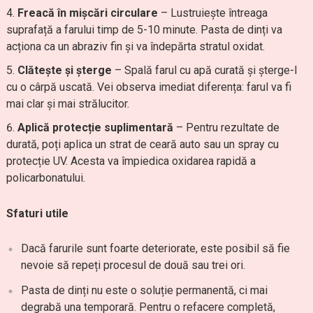
Freacă în mișcări circulare
– Lustruiește întreaga
suprafață a farului timp de 5-10 minute. Pasta de dinți va
acționa ca un abraziv fin și va îndepărta stratul oxidat.
Clătește și șterge
– Spală farul cu apă curată și șterge-l
cu o cârpă uscată. Vei observa imediat diferența: farul va fi
mai clar și mai strălucitor.
Aplică protecție suplimentară
– Pentru rezultate de
durată, poți aplica un strat de ceară auto sau un spray cu
protecție UV. Acesta va împiedica oxidarea rapidă a
policarbonatului.
Sfaturi utile
Dacă farurile sunt foarte deteriorate, este posibil să fie
nevoie să repeți procesul de două sau trei ori.
Pasta de dinți nu este o soluție permanentă, ci mai
degrabă una temporară. Pentru o refacere completă,