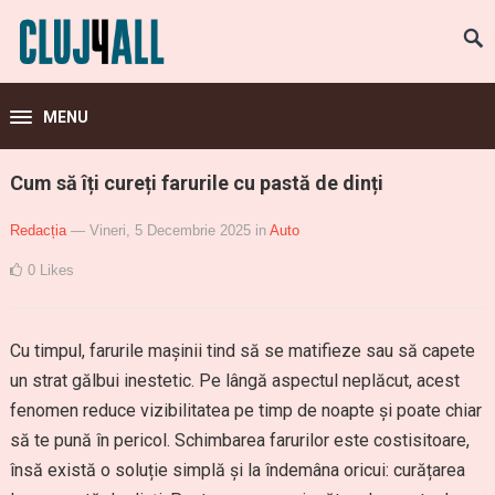
MENU
Cum să îți cureți farurile cu pastă de dinți
Redacția
— Vineri, 5 Decembrie 2025
in
Auto
0
Likes
Cu timpul, farurile mașinii tind să se matifieze sau să capete
un strat gălbui inestetic. Pe lângă aspectul neplăcut, acest
fenomen reduce vizibilitatea pe timp de noapte și poate chiar
să te pună în pericol. Schimbarea farurilor este costisitoare,
însă există o soluție simplă și la îndemâna oricui: curățarea