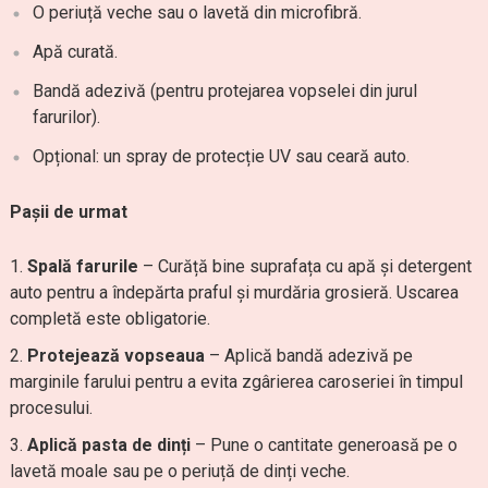
O periuță veche sau o lavetă din microfibră.
Apă curată.
Bandă adezivă (pentru protejarea vopselei din jurul
farurilor).
Opțional: un spray de protecție UV sau ceară auto.
Pașii de urmat
Spală farurile
– Curăță bine suprafața cu apă și detergent
auto pentru a îndepărta praful și murdăria grosieră. Uscarea
completă este obligatorie.
Protejează vopseaua
– Aplică bandă adezivă pe
marginile farului pentru a evita zgârierea caroseriei în timpul
procesului.
Aplică pasta de dinți
– Pune o cantitate generoasă pe o
lavetă moale sau pe o periuță de dinți veche.