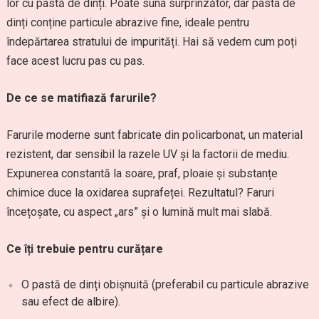
lor cu pastă de dinți. Poate suna surprinzător, dar pasta de
dinți conține particule abrazive fine, ideale pentru
îndepărtarea stratului de impurități. Hai să vedem cum poți
face acest lucru pas cu pas.
De ce se matifiază farurile?
Farurile moderne sunt fabricate din policarbonat, un material
rezistent, dar sensibil la razele UV și la factorii de mediu.
Expunerea constantă la soare, praf, ploaie și substanțe
chimice duce la oxidarea suprafeței. Rezultatul? Faruri
încețoșate, cu aspect „ars” și o lumină mult mai slabă.
Ce îți trebuie pentru curățare
O pastă de dinți obișnuită (preferabil cu particule abrazive
sau efect de albire).