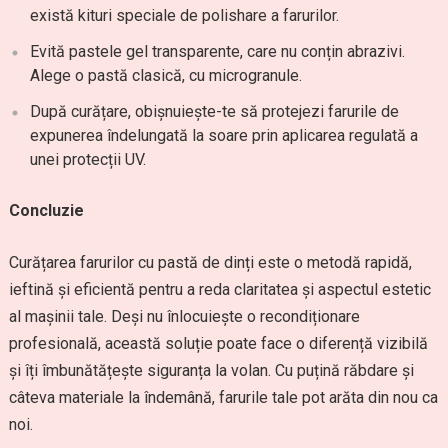
există kituri speciale de polishare a farurilor.
Evită pastele gel transparente, care nu conțin abrazivi.
Alege o pastă clasică, cu microgranule.
După curățare, obișnuiește-te să protejezi farurile de
expunerea îndelungată la soare prin aplicarea regulată a
unei protecții UV.
Concluzie
Curățarea farurilor cu pastă de dinți este o metodă rapidă,
ieftină și eficientă pentru a reda claritatea și aspectul estetic
al mașinii tale. Deși nu înlocuiește o recondiționare
profesională, această soluție poate face o diferență vizibilă
și îți îmbunătățește siguranța la volan. Cu puțină răbdare și
câteva materiale la îndemână, farurile tale pot arăta din nou ca
noi.