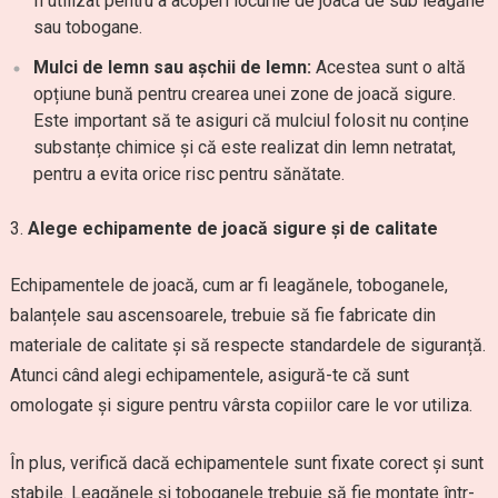
fi utilizat pentru a acoperi locurile de joacă de sub leagăne
sau tobogane.
Mulci de lemn sau așchii de lemn:
Acestea sunt o altă
opțiune bună pentru crearea unei zone de joacă sigure.
Este important să te asiguri că mulciul folosit nu conține
substanțe chimice și că este realizat din lemn netratat,
pentru a evita orice risc pentru sănătate.
Alege echipamente de joacă sigure și de calitate
Echipamentele de joacă, cum ar fi leagănele, toboganele,
balanțele sau ascensoarele, trebuie să fie fabricate din
materiale de calitate și să respecte standardele de siguranță.
Atunci când alegi echipamentele, asigură-te că sunt
omologate și sigure pentru vârsta copiilor care le vor utiliza.
În plus, verifică dacă echipamentele sunt fixate corect și sunt
stabile. Leagănele și toboganele trebuie să fie montate într-