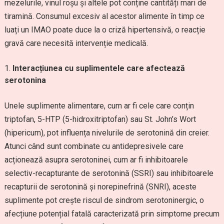
mezelurile, vinul roșu și altele pot conține cantități mari de
tiramină. Consumul excesiv al acestor alimente în timp ce
luați un IMAO poate duce la o criză hipertensivă, o reacție
gravă care necesită intervenție medicală.
Interacțiunea cu suplimentele care afectează
serotonina
Unele suplimente alimentare, cum ar fi cele care conțin
triptofan, 5-HTP (5-hidroxitriptofan) sau St. John’s Wort
(hipericum), pot influența nivelurile de serotonină din creier.
Atunci când sunt combinate cu antidepresivele care
acționează asupra serotoninei, cum ar fi inhibitoarele
selectiv-recapturante de serotonină (SSRI) sau inhibitoarele
recapturii de serotonină și norepinefrină (SNRI), aceste
suplimente pot crește riscul de sindrom serotoninergic, o
afecțiune potențial fatală caracterizată prin simptome precum