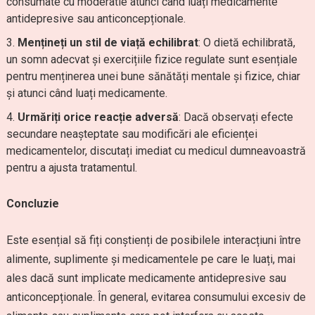
consumate cu moderatie atunci când luați medicamente
antidepresive sau anticoncepționale.
Mențineți un stil de viață echilibrat
: O dietă echilibrată,
un somn adecvat și exercițiile fizice regulate sunt esențiale
pentru menținerea unei bune sănătăți mentale și fizice, chiar
și atunci când luați medicamente.
Urmăriți orice reacție adversă
: Dacă observați efecte
secundare neașteptate sau modificări ale eficienței
medicamentelor, discutați imediat cu medicul dumneavoastră
pentru a ajusta tratamentul.
Concluzie
Este esențial să fiți conștienți de posibilele interacțiuni între
alimente, suplimente și medicamentele pe care le luați, mai
ales dacă sunt implicate medicamente antidepresive sau
anticoncepționale. În general, evitarea consumului excesiv de