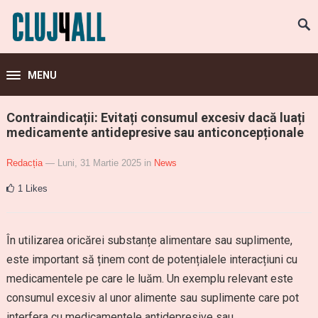
MENU
Contraindicații: Evitați consumul excesiv dacă luați
medicamente antidepresive sau anticoncepționale
Redacția
— Luni, 31 Martie 2025
in
News
1
Likes
În utilizarea oricărei substanțe alimentare sau suplimente,
este important să ținem cont de potențialele interacțiuni cu
medicamentele pe care le luăm. Un exemplu relevant este
consumul excesiv al unor alimente sau suplimente care pot
interfera cu medicamentele antidepresive sau