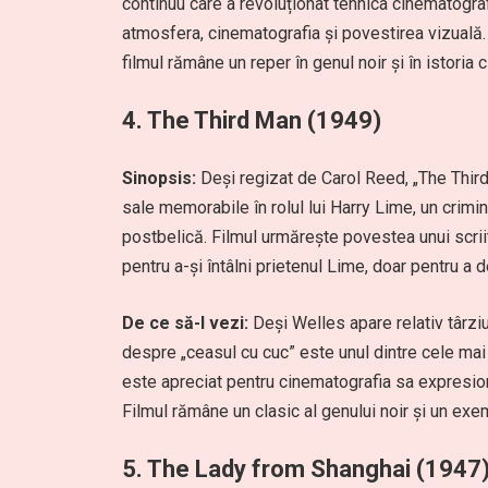
continuu care a revoluționat tehnica cinematogra
atmosfera, cinematografia și povestirea vizuală. 
filmul rămâne un reper în genul noir și în istoria 
4.
The Third Man (1949)
Sinopsis:
Deși regizat de Carol Reed, „The Third
sale memorabile în rolul lui Harry Lime, un crim
postbelică. Filmul urmărește povestea unui scrii
pentru a-și întâlni prietenul Lime, doar pentru a 
De ce să-l vezi:
Deși Welles apare relativ târzi
despre „ceasul cu cuc” este unul dintre cele mai
este apreciat pentru cinematografia sa expresio
Filmul rămâne un clasic al genului noir și un exem
5.
The Lady from Shanghai (1947