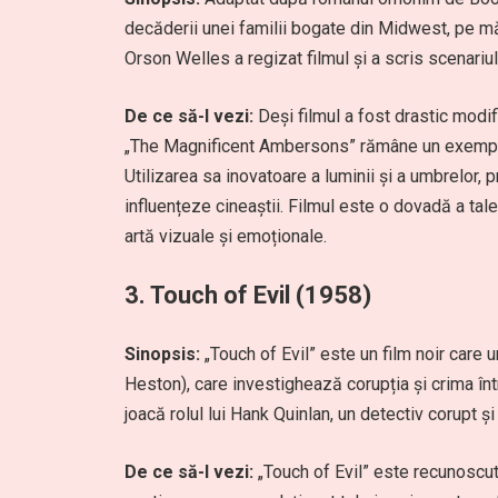
decăderii unei familii bogate din Midwest, pe mă
Orson Welles a regizat filmul și a scris scenariul,
De ce să-l vezi:
Deși filmul a fost drastic modif
„The Magnificent Ambersons” rămâne un exemplu 
Utilizarea sa inovatoare a luminii și a umbrelor,
influențeze cineaștii. Filmul este o dovadă a tal
artă vizuale și emoționale.
3.
Touch of Evil (1958)
Sinopsis:
„Touch of Evil” este un film noir care
Heston), care investighează corupția și crima în
joacă rolul lui Hank Quinlan, un detectiv corupt ș
De ce să-l vezi:
„Touch of Evil” este recunoscut