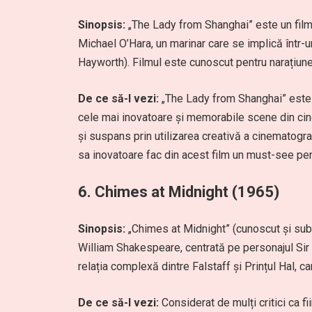
Sinopsis:
„The Lady from Shanghai” este un film n
Michael O’Hara, un marinar care se implică într-
Hayworth). Filmul este cunoscut pentru narațiune
De ce să-l vezi:
„The Lady from Shanghai” este r
cele mai inovatoare și memorabile scene din cine
și suspans prin utilizarea creativă a cinematogra
sa inovatoare fac din acest film un must-see pen
6.
Chimes at Midnight (1965)
Sinopsis:
„Chimes at Midnight” (cunoscut și sub
William Shakespeare, centrată pe personajul Sir 
relația complexă dintre Falstaff și Prințul Hal, c
De ce să-l vezi:
Considerat de mulți critici ca f