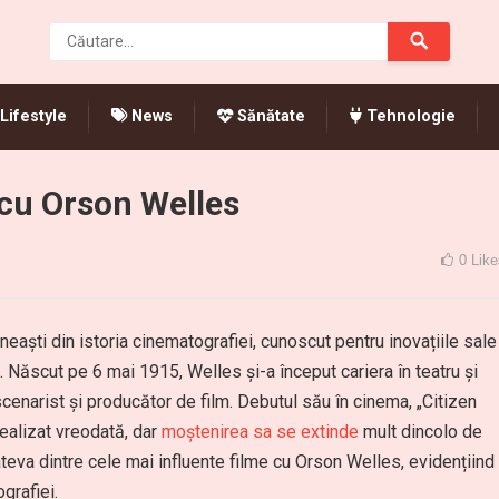
Lifestyle
News
Sănătate
Tehnologie
 cu Orson Welles
0
Like
neaști din istoria cinematografiei, cunoscut pentru inovațiile sale
lui. Născut pe 6 mai 1915, Welles și-a început cariera în teatru și
scenarist și producător de film. Debutul său în cinema, „Citizen
ealizat vreodată, dar
moștenirea sa se extinde
mult dincolo de
câteva dintre cele mai influente filme cu Orson Welles, evidențiind
grafiei.