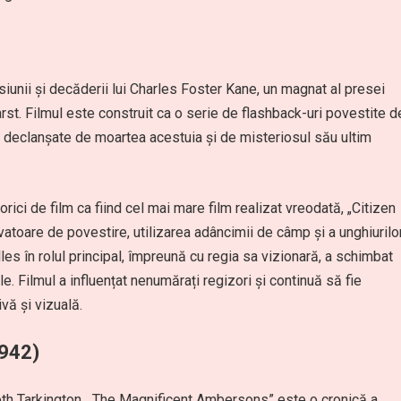
nii și decăderii lui Charles Foster Kane, un magnat al presei
arst. Filmul este construit ca o serie de flashback-uri povestite d
e declanșate de moartea acestuia și de misteriosul său ultim
torici de film ca fiind cel mai mare film realizat vreodată, „Citizen
vatoare de povestire, utilizarea adâncimii de câmp și a unghiurilo
s în rolul principal, împreună cu regia sa vizionară, a schimbat
e. Filmul a influențat nenumărați regizori și continuă să fie
vă și vizuală.
942)
 Tarkington, „The Magnificent Ambersons” este o cronică a