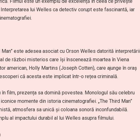
fică. Filmul este un exemplu de excelență în ceea ce privește
Interpretarea lui Welles ca detectiv corupt este fascinantă, iar
cinematografiei.
 Man” este adesea asociat cu Orson Welles datorită interpretări
inal de război misterios care își înscenează moartea în Viena
tor american, Holly Martins (Joseph Cotten), care ajunge în oraș
descoperi că acesta este implicat într-o rețea criminală.
u în film, prezența sa domină povestea. Monologul său celebru
 iconice momente din istoria cinematografiei. „The Third Man”
nistă, atmosfera sa unică și coloana sonoră inconfundabilă.
plu al impactului durabil al lui Welles asupra filmului.
)