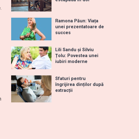
.
Ramona Păun: Viața
unei prezentatoare de
succes
Lili Sandu și Silviu
Țolu: Povestea unei
iubiri moderne
Sfaturi pentru
îngrijirea dinților după
extracții
n