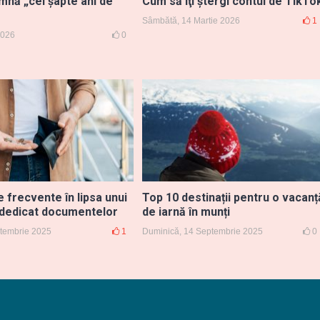
mnă „cei șapte ani de
Cum să îţi ştergi contul de TikTo
Sâmbătă, 14 Martie 2026
1
 2026
0
 frecvente în lipsa unui
Top 10 destinații pentru o vacanț
 dedicat documentelor
de iarnă în munți
ptembrie 2025
1
Duminică, 14 Septembrie 2025
0