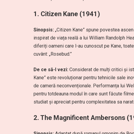
1.
Citizen Kane (1941)
Sinopsis:
„Citizen Kane” spune povestea ascensiu
inspirat de viața reală a lui William Randolph He
diferiți oameni care l-au cunoscut pe Kane, toat
cuvânt: „Rosebud.”
De ce să-l vezi:
Considerat de mulți critici și is
Kane” este revoluționar pentru tehnicile sale ino
de cameră neconvenționale. Performanța lui Welle
pentru totdeauna modul în care sunt făcute filmel
studiat și apreciat pentru complexitatea sa narati
2.
The Magnificent Ambersons (1
Sinopsis:
Adaptat după romanul omonim de Booth