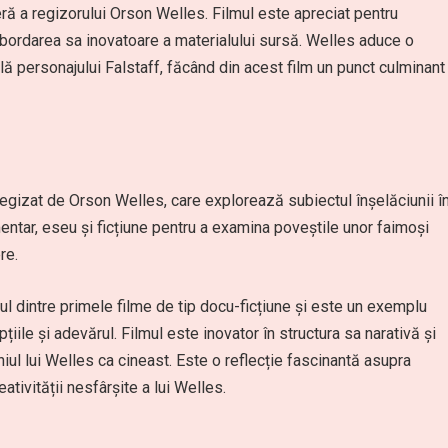
ă a regizorului Orson Welles. Filmul este apreciat pentru
abordarea sa inovatoare a materialului sursă. Welles aduce o
 personajului Falstaff, făcând din acest film un punct culminant
egizat de Orson Welles, care explorează subiectul înșelăciunii î
ntar, eseu și ficțiune pentru a examina poveștile unor faimoși
re.
ul dintre primele filme de tip docu-ficțiune și este un exemplu
epțiile și adevărul. Filmul este inovator în structura sa narativă și
ul lui Welles ca cineast. Este o reflecție fascinantă asupra
reativității nesfârșite a lui Welles.