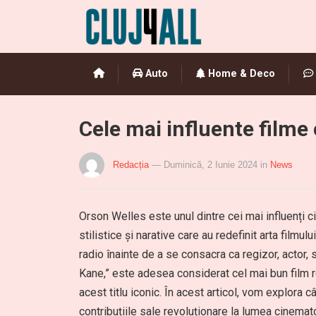
Auto
Home & Deco
Cele mai influente filme
Redacția
— Duminică, 2 Iunie 2024
in
News
Orson Welles este unul dintre cei mai influenți ci
stilistice și narative care au redefinit arta filmu
radio înainte de a se consacra ca regizor, actor, 
Kane,” este adesea considerat cel mai bun film r
acest titlu iconic. În acest articol, vom explora 
contribuțiile sale revoluționare la lumea cinemato