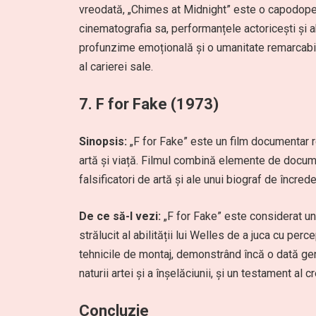
vreodată, „Chimes at Midnight” este o capodoper
cinematografia sa, performanțele actoricești și 
profunzime emoțională și o umanitate remarcabilă
al carierei sale.
7.
F for Fake (1973)
Sinopsis:
„F for Fake” este un film documentar r
artă și viață. Filmul combină elemente de docume
falsificatori de artă și ale unui biograf de încrede
De ce să-l vezi:
„F for Fake” este considerat un
strălucit al abilității lui Welles de a juca cu perc
tehnicile de montaj, demonstrând încă o dată geni
naturii artei și a înșelăciunii, și un testament al c
Concluzie