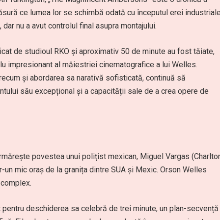
sură ce lumea lor se schimbă odată cu începutul erei industriale
 dar nu a avut controlul final asupra montajului.
icat de studioul RKO și aproximativ 50 de minute au fost tăiate,
impresionant al măiestriei cinematografice a lui Welles.
 precum și abordarea sa narativă sofisticată, continuă să
entului său excepțional și a capacității sale de a crea opere de
 urmărește povestea unui polițist mexican, Miguel Vargas (Charlto
tr-un mic oraș de la granița dintre SUA și Mexic. Orson Welles
i complex.
 pentru deschiderea sa celebră de trei minute, un plan-secvență