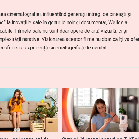
a cinematografiei, influențând generații întregi de cineaști și
e” la inovațiile sale în genurile noir și documentar, Welles a
cabile. Filmele sale nu sunt doar opere de artă vizuală, ci și
lexității narative. Vizionarea acestor filme nu doar că îți va ofer
va oferi și o experiență cinematografică de neuitat.