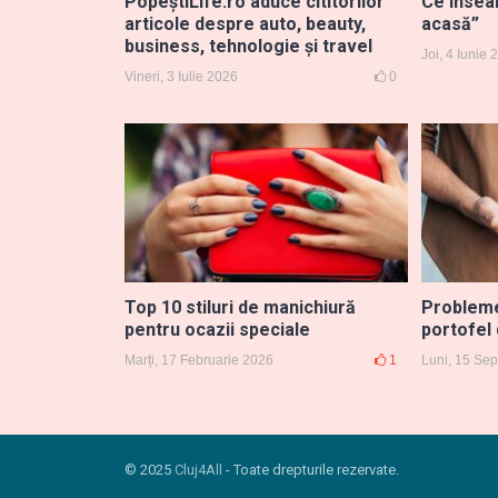
PopeștiLife.ro aduce cititorilor
Ce însea
articole despre auto, beauty,
acasă”
business, tehnologie și travel
Joi, 4 Iunie
Vineri, 3 Iulie 2026
0
Top 10 stiluri de manichiură
Probleme
pentru ocazii speciale
portofel
Marți, 17 Februarie 2026
1
Luni, 15 Se
© 2025
Cluj4All
- Toate drepturile rezervate.