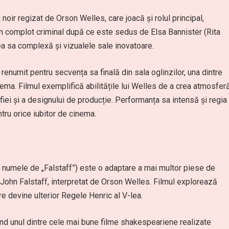
oir regizat de Orson Welles, care joacă și rolul principal,
un complot criminal după ce este sedus de Elsa Bannister (Rita
a sa complexă și vizualele sale inovatoare.
enumit pentru secvența sa finală din sala oglinzilor, una dintre
ma. Filmul exemplifică abilitățile lui Welles de a crea atmosfer
fiei și a designului de producție. Performanța sa intensă și regia
tru orice iubitor de cinema.
 numele de „Falstaff”) este o adaptare a mai multor piese de
John Falstaff, interpretat de Orson Welles. Filmul explorează
are devine ulterior Regele Henric al V-lea.
iind unul dintre cele mai bune filme shakespeariene realizate