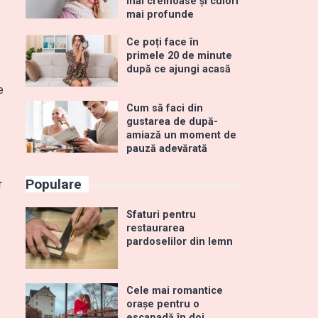
mai cremoase și culori
mai profunde
Ce poți face în
primele 20 de minute
după ce ajungi acasă
e
Cum să faci din
gustarea de după-
amiază un moment de
pauză adevărată
Populare
r
Sfaturi pentru
restaurarea
pardoselilor din lemn
Cele mai romantice
orașe pentru o
escapadă în doi