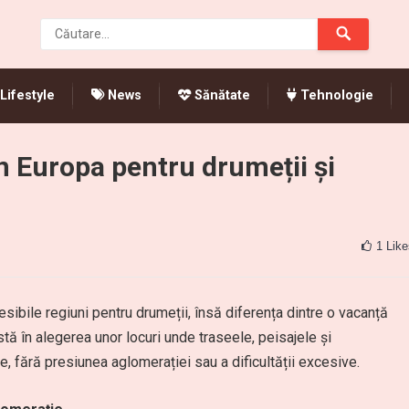
Lifestyle
News
Sănătate
Tehnologie
n Europa pentru drumeții și
1
Like
esibile regiuni pentru drumeții, însă diferența dintre o vacanță
stă în alegerea unor locuri unde traseele, peisajele și
re, fără presiunea aglomerației sau a dificultății excesive.