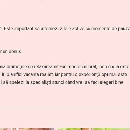
ă. Este important să alternezi zilele active cu momente de pauză
r un bonus.
 drumețiile cu relaxarea într-un mod echilibrat, însă cheia este
 îți planifici vacanța realist, iar pentru o experiență optimă, este
să apelezi la specialiști atunci când vrei să faci alegeri bine