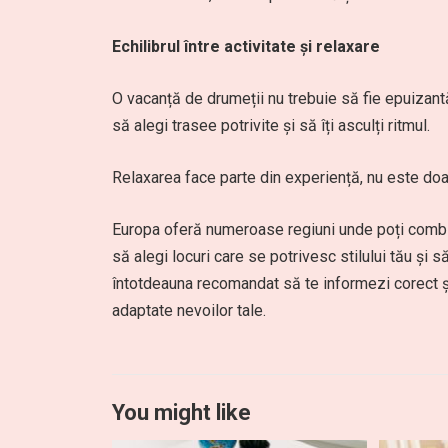
Echilibrul între activitate și relaxare
O vacanță de drumeții nu trebuie să fie epuizant
să alegi trasee potrivite și să îți asculți ritmul.
Relaxarea face parte din experiență, nu este doa
Europa oferă numeroase regiuni unde poți combina
să alegi locuri care se potrivesc stilului tău și să
întotdeauna recomandat să te informezi corect și 
adaptate nevoilor tale.
You might like