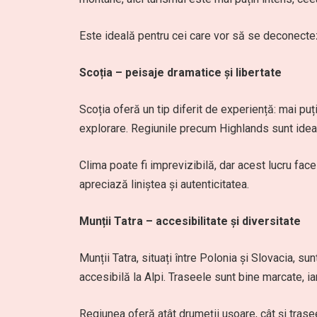
Este ideală pentru cei care vor să se deconect
Scoția – peisaje dramatice și libertate
Scoția oferă un tip diferit de experiență: mai pu
explorare. Regiunile precum Highlands sunt ideal
Clima poate fi imprevizibilă, dar acest lucru face
apreciază liniștea și autenticitatea.
Munții Tatra – accesibilitate și diversitate
Munții Tatra, situați între Polonia și Slovacia, s
accesibilă la Alpi. Traseele sunt bine marcate, i
Regiunea oferă atât drumeții ușoare, cât și trasee 