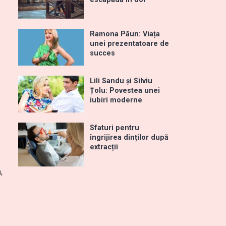
Ramona Păun: Viața
unei prezentatoare de
succes
Lili Sandu și Silviu
Țolu: Povestea unei
iubiri moderne
Sfaturi pentru
îngrijirea dinților după
extracții
,