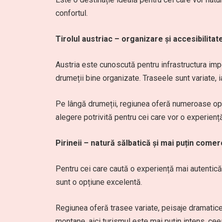
confortul.
Tirolul austriac – organizare și accesibilitat
Austria este cunoscută pentru infrastructura impe
drumeții bine organizate. Traseele sunt variate, ia
Pe lângă drumeții, regiunea oferă numeroase opțiun
alegere potrivită pentru cei care vor o experiență 
Pirineii – natură sălbatică și mai puțin comer
Pentru cei care caută o experiență mai autentică ș
sunt o opțiune excelentă.
Regiunea oferă trasee variate, peisaje dramatice
montane, aici turismul este mai puțin intens, ceea