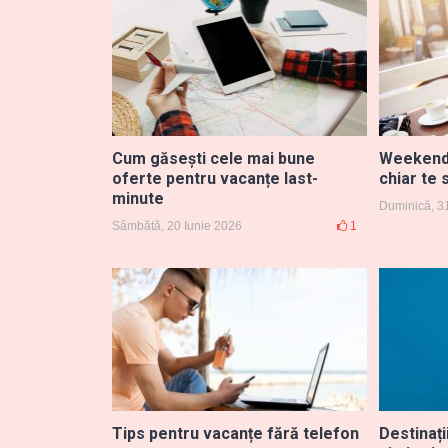
Cum găsești cele mai bune
Weekendu
oferte pentru vacanțe last-
chiar te 
minute
Duminică, 3
Sâmbătă, 20 Iunie 2026
1
Tips pentru vacanțe fără telefon
Destinați