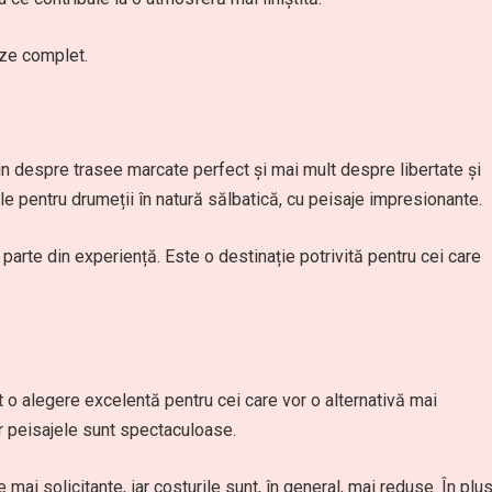
eze complet.
țin despre trasee marcate perfect și mai mult despre libertate și
e pentru drumeții în natură sălbatică, cu peisaje impresionante.
 parte din experiență. Este o destinație potrivită pentru cei care
unt o alegere excelentă pentru cei care vor o alternativă mai
ar peisajele sunt spectaculoase.
mai solicitante, iar costurile sunt, în general, mai reduse. În plus