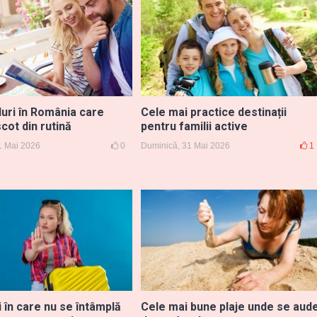
ri în România care
Cele mai practice destinații
scot din rutină
pentru familii active
1 Mai 2026
0
Duminică, 31 Mai 2026
1
i în care nu se întâmplă
Cele mai bune plaje unde se aud