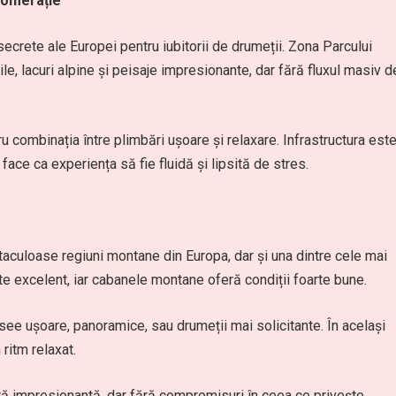
glomerație
ecrete ale Europei pentru iubitorii de drumeții. Zona Parcului
ile, lacuri alpine și peisaje impresionante, dar fără fluxul masiv d
u combinația între plimbări ușoare și relaxare. Infrastructura est
face ca experiența să fie fluidă și lipsită de stres.
ctaculoase regiuni montane din Europa, dar și una dintre cele mai
te excelent, iar cabanele montane oferă condiții foarte bune.
asee ușoare, panoramice, sau drumeții mai solicitante. În același
 ritm relaxat.
ură impresionantă, dar fără compromisuri în ceea ce privește