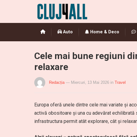
Auto
Home & Deco
Cele mai bune regiuni di
relaxare
Redacția
— Miercuri, 13 Mai 2026
in
Travel
Europa oferă unele dintre cele mai variate și acc
activă obositoare și una cu adevărat echilibrată 
infrastructura permit atât explorare, cât și relaxa