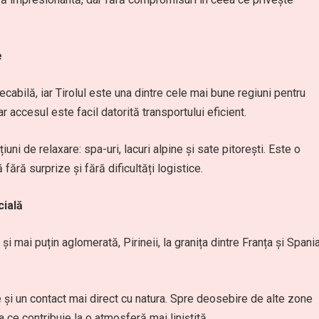
e
cabilă, iar Tirolul este una dintre cele mai bune regiuni pentru
r accesul este facil datorită transportului eficient.
i de relaxare: spa-uri, lacuri alpine și sate pitorești. Este o
fără surprize și fără dificultăți logistice.
cială
i mai puțin aglomerată, Pirineii, la granița dintre Franța și Spania
 și un contact mai direct cu natura. Spre deosebire de alte zone
 ce contribuie la o atmosferă mai liniștită.