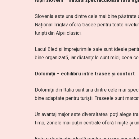
Alpii sloveni – natură spectaculoasă fără a
Slovenia este una dintre cele mai bine păstrate s
Național Triglav oferă trasee pentru toate nivelur
turiști din Alpii clasici.
Lacul Bled și împrejurimile sale sunt ideale pentr
bine organizată, iar distanțele sunt mici, ceea ce 
Dolomiții – echilibru între trasee și confort
Dolomiții din Italia sunt una dintre cele mai spe
bine adaptate pentru turiști. Traseele sunt marca
Un avantaj major este diversitatea: poți alege tr
timp, zonele mai puțin centrale oferă liniște și un
Este o destinație ideală pentru cei care vor nat