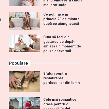
mai cremoase și culori
mai profunde
Ce poți face în
e
primele 20 de minute
după ce ajungi acasă
Cum să faci din
e
gustarea de după-
amiază un moment de
pauză adevărată
Populare
Sfaturi pentru
restaurarea
pardoselilor din lemn
Cele mai romantice
orașe pentru o
escapadă în doi