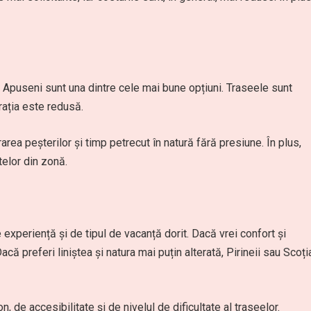
i Apuseni sunt una dintre cele mai bune opțiuni. Traseele sunt
rația este redusă.
rea peșterilor și timp petrecut în natură fără presiune. În plus,
elor din zonă.
experiență și de tipul de vacanță dorit. Dacă vrei confort și
acă preferi liniștea și natura mai puțin alterată, Pirineii sau Scoți
de accesibilitate și de nivelul de dificultate al traseelor.