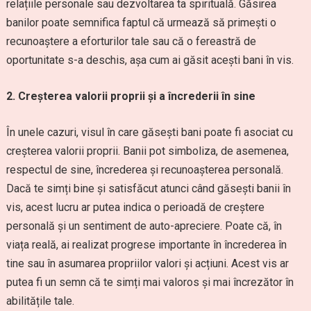
relațiile personale sau dezvoltarea ta spirituală. Găsirea
banilor poate semnifica faptul că urmează să primești o
recunoaștere a eforturilor tale sau că o fereastră de
oportunitate s-a deschis, așa cum ai găsit acești bani în vis.
2. Creșterea valorii proprii și a încrederii în sine
În unele cazuri, visul în care găsești bani poate fi asociat cu
creșterea valorii proprii. Banii pot simboliza, de asemenea,
respectul de sine, încrederea și recunoașterea personală.
Dacă te simți bine și satisfăcut atunci când găsești banii în
vis, acest lucru ar putea indica o perioadă de creștere
personală și un sentiment de auto-apreciere. Poate că, în
viața reală, ai realizat progrese importante în încrederea în
tine sau în asumarea propriilor valori și acțiuni. Acest vis ar
putea fi un semn că te simți mai valoros și mai încrezător în
abilitățile tale.