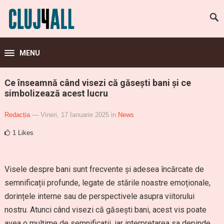
MENU
Ce înseamnă când visezi că găsești bani și ce
simbolizează acest lucru
Redacția
— Vineri, 17 Ianuarie 2025
in
News
1
Likes
Visele despre bani sunt frecvente și adesea încărcate de
semnificații profunde, legate de stările noastre emoționale,
dorințele interne sau de perspectivele asupra viitorului
nostru. Atunci când visezi că găsești bani, acest vis poate
avea o mulțime de semnificații, iar interpretarea sa depinde