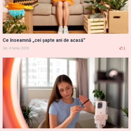
Ce înseamnă „cei șapte ani de acasă”
Joi, 4 Iunie 2026
1