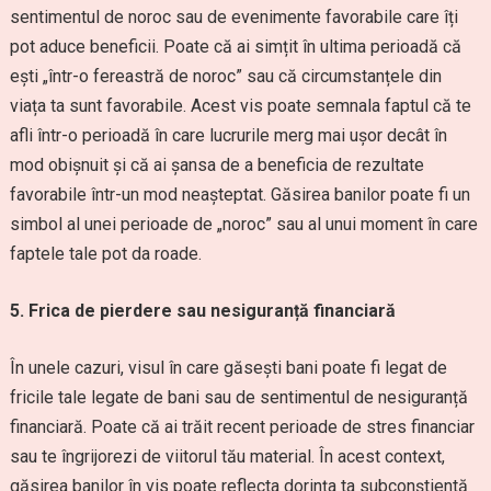
sentimentul de noroc sau de evenimente favorabile care îți
pot aduce beneficii. Poate că ai simțit în ultima perioadă că
ești „într-o fereastră de noroc” sau că circumstanțele din
viața ta sunt favorabile. Acest vis poate semnala faptul că te
afli într-o perioadă în care lucrurile merg mai ușor decât în
mod obișnuit și că ai șansa de a beneficia de rezultate
favorabile într-un mod neașteptat. Găsirea banilor poate fi un
simbol al unei perioade de „noroc” sau al unui moment în care
faptele tale pot da roade.
5. Frica de pierdere sau nesiguranță financiară
În unele cazuri, visul în care găsești bani poate fi legat de
fricile tale legate de bani sau de sentimentul de nesiguranță
financiară. Poate că ai trăit recent perioade de stres financiar
sau te îngrijorezi de viitorul tău material. În acest context,
găsirea banilor în vis poate reflecta dorința ta subconștientă