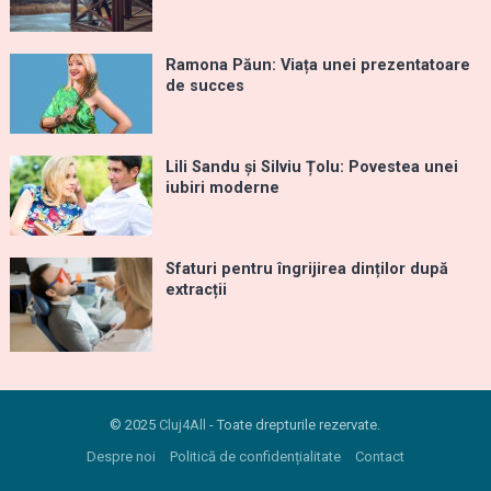
Ramona Păun: Viața unei prezentatoare
de succes
Lili Sandu și Silviu Țolu: Povestea unei
iubiri moderne
Sfaturi pentru îngrijirea dinților după
extracții
© 2025
Cluj4All
- Toate drepturile rezervate.
Despre noi
Politică de confidențialitate
Contact