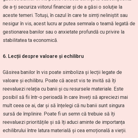
de a-ți securiza viitorul financiar și de a găsi o soluție la
aceste temeri. Totuși, în cazul în care te simți neliniștit sau
nesigur în vis, acest lucru ar putea semnala o teamă legată de
gestionarea banilor sau o anxietate profundă cu privire la
stabilitatea ta economică.
6. Lecții despre valoare și echilibru
Găsirea banilor în vis poate simboliza și lecții legate de
valoare și echilibru. Poate că acest vis te invită să îți
reevaluezi relația cu banii și cu resursele materiale. Este
posibil să fii într-o perioadă în care înveți să apreciezi mai
mult ceea ce ai, dar și să înțelegi că nu banii sunt singura
sursă de împlinire. Poate fi un semn că trebuie să îți
reevaluezi prioritățile și să îți aduci aminte de importanța
echilibrului între latura materială și cea emoțională a vieții.