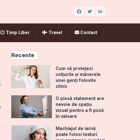
Timp Liber
Travel
Contact
Recente
Cum să protejezi
colțurile și mânerele
unei genți folosite
s
zilnic
O piesă statement are
nevoie de spațiu
u
vizual pentru a fi pusă
în valoare
Machiajul de iarnă
poate folosi texturi