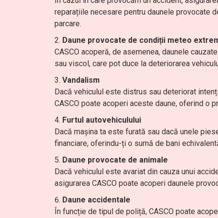
În cazul în care provocăm un accident, asigurar
reparațiile necesare pentru daunele provocate de
parcare.
Daune provocate de condiții meteo extre
CASCO acoperă, de asemenea, daunele cauzate de
sau viscol, care pot duce la deteriorarea vehiculu
Vandalism
Dacă vehiculul este distrus sau deteriorat intenț
CASCO poate acoperi aceste daune, oferind o pr
Furtul autovehiculului
Dacă mașina ta este furată sau dacă unele pies
financiare, oferindu-ți o sumă de bani echivalent
Daune provocate de animale
Dacă vehiculul este avariat din cauza unui accid
asigurarea CASCO poate acoperi daunele provoc
Daune accidentale
În funcție de tipul de poliță, CASCO poate acoper