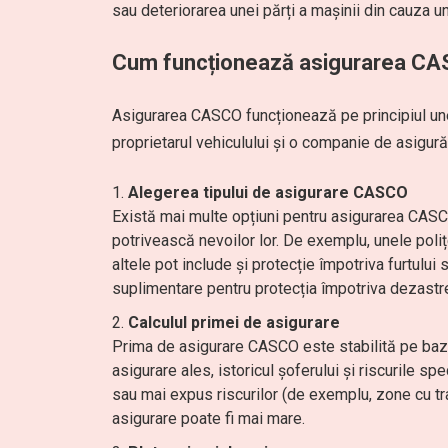
sau deteriorarea unei părți a mașinii din cauza unu
Cum funcționează asigurarea C
Asigurarea CASCO funcționează pe principiul unei
proprietarul vehiculului și o companie de asigură
Alegerea tipului de asigurare CASCO
Există mai multe opțiuni pentru asigurarea CASCO
potrivească nevoilor lor. De exemplu, unele pol
altele pot include și protecție împotriva furtul
suplimentare pentru protecția împotriva dezastre
Calculul primei de asigurare
Prima de asigurare CASCO este stabilită pe baza m
asigurare ales, istoricul șoferului și riscurile sp
sau mai expus riscurilor (de exemplu, zone cu tra
asigurare poate fi mai mare.