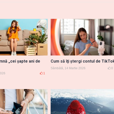
mnă „cei șapte ani de
Cum să îţi ştergi contul de TikTo
Sâmbătă, 14 Martie 2026
0
 2026
1