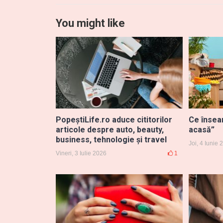
You might like
PopeștiLife.ro aduce cititorilor
Ce însea
articole despre auto, beauty,
acasă”
business, tehnologie și travel
Joi, 4 Iunie
Vineri, 3 Iulie 2026
1