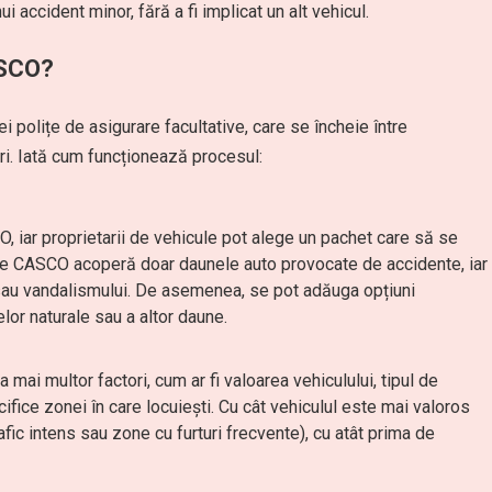
i accident minor, fără a fi implicat un alt vehicul.
ASCO?
 polițe de asigurare facultative, care se încheie între
ri. Iată cum funcționează procesul:
, iar proprietarii de vehicule pot alege un pachet care să se
ițe CASCO acoperă doar daunele auto provocate de accidente, iar
ui sau vandalismului. De asemenea, se pot adăuga opțiuni
lor naturale sau a altor daune.
ai multor factori, cum ar fi valoarea vehiculului, tipul de
ecifice zonei în care locuiești. Cu cât vehiculul este mai valoros
fic intens sau zone cu furturi frecvente), cu atât prima de