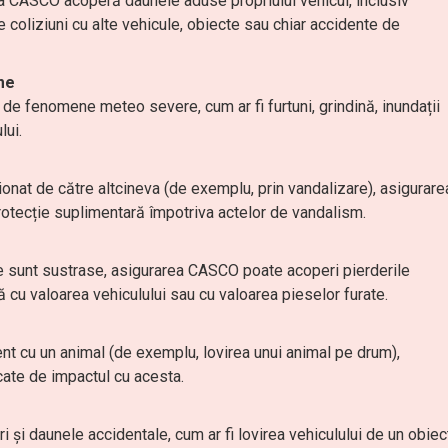
ea CASCO acoperă daunele aduse propriului vehicul, inclusiv
 coliziuni cu alte vehicule, obiecte sau chiar accidente de
me
 fenomene meteo severe, cum ar fi furtuni, grindină, inundații
lui.
ionat de către altcineva (de exemplu, prin vandalizare), asigurare
otecție suplimentară împotriva actelor de vandalism.
e sunt sustrase, asigurarea CASCO poate acoperi pierderile
ă cu valoarea vehiculului sau cu valoarea pieselor furate.
ent cu un animal (de exemplu, lovirea unui animal pe drum),
ate de impactul cu acesta.
i și daunele accidentale, cum ar fi lovirea vehiculului de un obiec