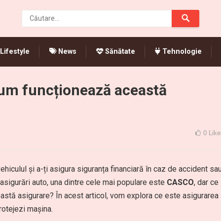
Lifestyle
News
Sănătate
Tehnologie
um funcționează această
0
Like
ehiculul și a-ți asigura siguranța financiară în caz de accident sa
 asigurări auto, una dintre cele mai populare este
CASCO
, dar ce
tă asigurare? În acest articol, vom explora ce este asigurarea
rotejezi mașina.