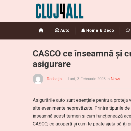
Auto
Home & Deco
CASCO ce înseamnă și c
asigurare
Redacția
— Luni, 3 Februarie 2025
in
News
Asigurările auto sunt esențiale pentru a proteja v
alte evenimente neprevăzute. Printre tipurile de
înseamnă acest termen și cum funcționează aceas
CASCO, ce acoperă și cum te poate ajuta să îți p