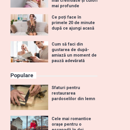
mai cremoase și culori
mai profunde
Ce poți face în
primele 20 de minute
după ce ajungi acasă
Cum să faci din
gustarea de după-
amiază un moment de
pauză adevărată
Populare
Sfaturi pentru
restaurarea
pardoselilor din lemn
Cele mai romantice
orașe pentru o
escapadă în doi