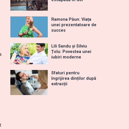
Ramona Păun: Viața
unei prezentatoare de
succes
Lili Sandu și Silviu
Țolu: Povestea unei
a
iubiri moderne
Sfaturi pentru
îngrijirea dinților după
extracții
t