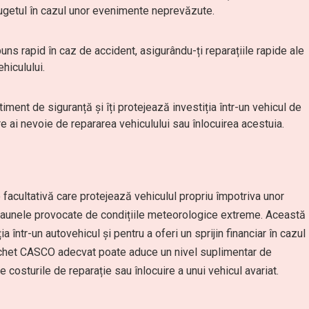
 bugetul în cazul unor evenimente neprevăzute.
uns rapid în caz de accident, asigurându-ți reparațiile rapide ale
hiculului.
iment de siguranță și îți protejează investiția într-un vehicul de
care ai nevoie de repararea vehiculului sau înlocuirea acestuia.
 facultativă care protejează vehiculul propriu împotriva unor
au daunele provocate de condițiile meteorologice extreme. Această
a într-un autovehicul și pentru a oferi un sprijin financiar în cazul
chet CASCO adecvat poate aduce un nivel suplimentar de
e costurile de reparație sau înlocuire a unui vehicul avariat.