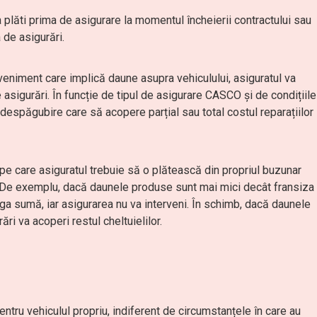
va plăti prima de asigurare la momentul încheierii contractului sau
 de asigurări.
 eveniment care implică daune asupra vehiculului, asiguratul va
igurări. În funcție de tipul de asigurare CASCO și de condițiile
 despăgubire care să acopere parțial sau total costul reparațiilor
e care asiguratul trebuie să o plătească din propriul buzunar
). De exemplu, dacă daunele produse sunt mai mici decât fransiza
eaga sumă, iar asigurarea nu va interveni. În schimb, dacă daunele
ri va acoperi restul cheltuielilor.
ru vehiculul propriu, indiferent de circumstanțele în care au