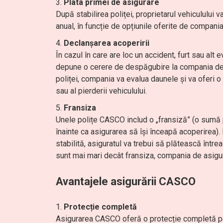
Plata primei de asigurare
După stabilirea poliței, proprietarul vehiculului 
anual, în funcție de opțiunile oferite de compania
Declanșarea acoperirii
În cazul în care are loc un accident, furt sau alt
depune o cerere de despăgubire la compania de as
poliței, compania va evalua daunele și va oferi o
sau al pierderii vehiculului.
Fransiza
Unele polițe CASCO includ o „fransiză” (o sumă p
înainte ca asigurarea să își înceapă acoperirea
stabilită, asiguratul va trebui să plătească într
sunt mai mari decât fransiza, compania de asigură
Avantajele asigurării CASCO
Protecție completă
Asigurarea CASCO oferă o protecție completă pent