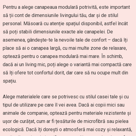
Pentru a alege canapeaua modulară potrivită, este important
să ții cont de dimensiunile livingului tău, dar și de stilul
personal. Măsoară cu atenție spațiul disponibil, astfel încât
să poți stabili dimensiunile exacte ale canapelei. De
asemenea, gândește-te la nevoile tale de confort – dacă îți
place să ai o canapea largă, cu mai multe zone de relaxare,
optează pentru o canapea modulară mai mare. În schimb,
dacă ai un living mic, poți alege o variantă mai compactă care
să îți ofere tot confortul dorit, dar care să nu ocupe mult din
spațiu.
Alege materialele care se potrivesc cu stilul casei tale și cu
tipul de utilizare pe care îl vei avea. Dacă ai copii mici sau
animale de companie, optează pentru materiale rezistente și
ușor de curățat, cum ar fi țesăturile de microfibră sau pielea
ecologică. Dacă îți dorești o atmosferă mai cozy și relaxantă,