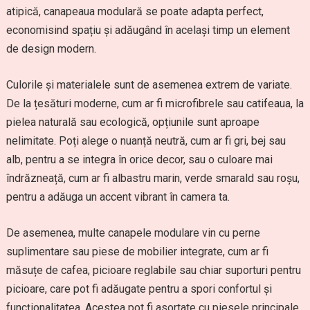
atipică, canapeaua modulară se poate adapta perfect,
economisind spațiu și adăugând în același timp un element
de design modern.
Culorile și materialele sunt de asemenea extrem de variate.
De la țesături moderne, cum ar fi microfibrele sau catifeaua, la
pielea naturală sau ecologică, opțiunile sunt aproape
nelimitate. Poți alege o nuanță neutră, cum ar fi gri, bej sau
alb, pentru a se integra în orice decor, sau o culoare mai
îndrăzneață, cum ar fi albastru marin, verde smarald sau roșu,
pentru a adăuga un accent vibrant în camera ta.
De asemenea, multe canapele modulare vin cu perne
suplimentare sau piese de mobilier integrate, cum ar fi
măsuțe de cafea, picioare reglabile sau chiar suporturi pentru
picioare, care pot fi adăugate pentru a spori confortul și
funcționalitatea. Acestea pot fi asortate cu piesele principale