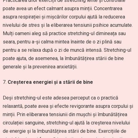
Practicarea unor exerciții de stretching lente și controlate
poate avea un efect calmant asupra minții. Concentrarea
asupra respirației și mișcărilor corpului ajută la reducerea
nivelului de stres și la eliberarea tensiunii psihice acumulate.
Mulți oameni aleg să practice stretching-ul dimineața sau
seara, pentru a-și calma mintea înainte de o zi plină sau
pentru a se relaxa după o zi de muncă intensă. Stretching-ul
poate ajuta, de asemenea, la îmbunătățirea stării de bine
generale și la prevenirea anxietății.
Creșterea energiei și a stării de bine
Deși stretching-ul este adesea perceput ca o practică
relaxantă, poate avea și efecte revigorante asupra corpului și
minții. Prin eliberarea tensiunii din mușchi și îmbunătățirea
circulației sanguine, stretching-ul ajută la creșterea nivelului
de energie și la îmbunătățirea stării de bine. Exercițiile de