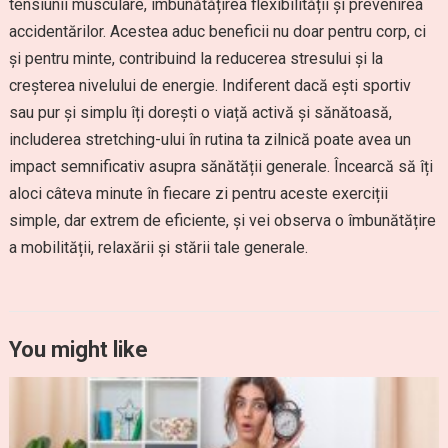
tensiunii musculare, îmbunătățirea flexibilității și prevenirea
accidentărilor. Acestea aduc beneficii nu doar pentru corp, ci
și pentru minte, contribuind la reducerea stresului și la
creșterea nivelului de energie. Indiferent dacă ești sportiv
sau pur și simplu îți dorești o viață activă și sănătoasă,
includerea stretching-ului în rutina ta zilnică poate avea un
impact semnificativ asupra sănătății generale. Încearcă să îți
aloci câteva minute în fiecare zi pentru aceste exerciții
simple, dar extrem de eficiente, și vei observa o îmbunătățire
a mobilității, relaxării și stării tale generale.
You might like