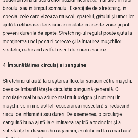
biroului sau în timpul somnului. Exercițiile de stretching, în
special cele care vizează mușchii spatelui, gâtului și umerilor,
ajută la eliberarea tensiunii acumulate în aceste zone și pot
preveni durerile de spate. Stretching-ul regulat poate ajuta la
menținerea unei posturi corecte și la întărirea mușchilor
spatelui, reducând astfel riscul de dureri cronice.
Îmbunătățirea circulației sanguine
Stretching-ul ajută la creșterea fluxului sanguin către mușchi,
ceea ce îmbunătățește circulația sanguină generală. O
circulație mai bună aduce mai mult oxigen și nutrienți în
mușchi, sprijinind astfel recuperarea musculară și reducând
riscul de inflamații sau dureri. De asemenea, o circulație
sanguină bună ajută la eliminarea rapidă a toxinelor și a
substanțelor deșeuri din organism, contribuind la o mai bună