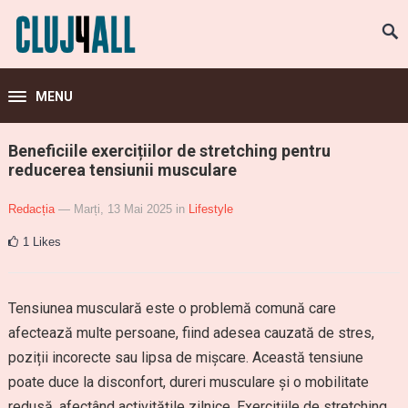
MENU
Beneficiile exercițiilor de stretching pentru
reducerea tensiunii musculare
Redacția
— Marți, 13 Mai 2025
in
Lifestyle
1
Likes
Tensiunea musculară este o problemă comună care
afectează multe persoane, fiind adesea cauzată de stres,
poziții incorecte sau lipsa de mișcare. Această tensiune
poate duce la disconfort, dureri musculare și o mobilitate
redusă, afectând activitățile zilnice. Exercițiile de stretching