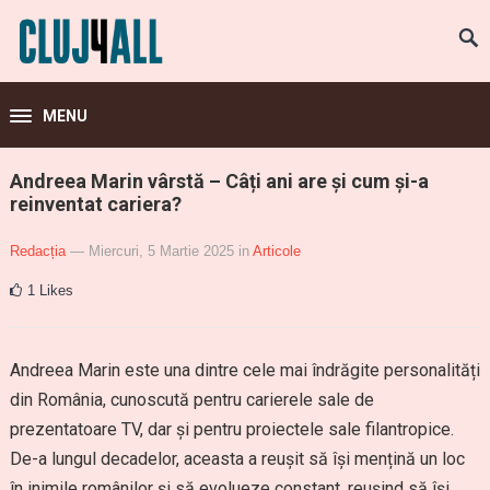
MENU
Andreea Marin vârstă – Câți ani are și cum și-a
reinventat cariera?
Redacția
— Miercuri, 5 Martie 2025
in
Articole
1
Likes
Andreea Marin este una dintre cele mai îndrăgite personalități
din România, cunoscută pentru carierele sale de
prezentatoare TV, dar și pentru proiectele sale filantropice.
De-a lungul decadelor, aceasta a reușit să își mențină un loc
în inimile românilor și să evolueze constant, reușind să își