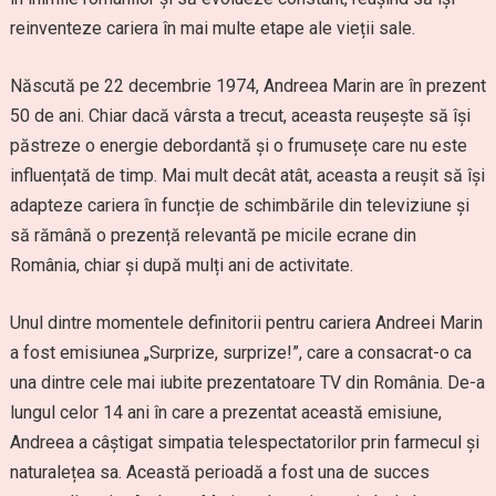
reinventeze cariera în mai multe etape ale vieții sale.
Născută pe 22 decembrie 1974, Andreea Marin are în prezent
50 de ani. Chiar dacă vârsta a trecut, aceasta reușește să își
păstreze o energie debordantă și o frumusețe care nu este
influențată de timp. Mai mult decât atât, aceasta a reușit să își
adapteze cariera în funcție de schimbările din televiziune și
să rămână o prezență relevantă pe micile ecrane din
România, chiar și după mulți ani de activitate.
Unul dintre momentele definitorii pentru cariera Andreei Marin
a fost emisiunea „Surprize, surprize!”, care a consacrat-o ca
una dintre cele mai iubite prezentatoare TV din România. De-a
lungul celor 14 ani în care a prezentat această emisiune,
Andreea a câștigat simpatia telespectatorilor prin farmecul și
naturalețea sa. Această perioadă a fost una de succes