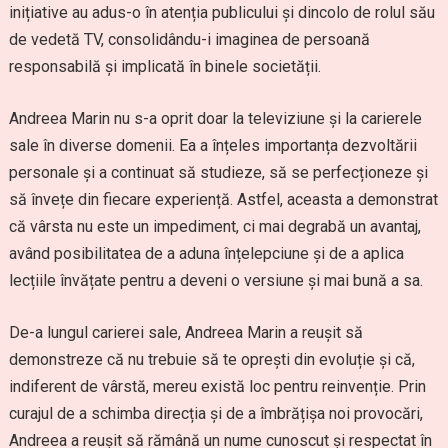
inițiative au adus-o în atenția publicului și dincolo de rolul său
de vedetă TV, consolidându-i imaginea de persoană
responsabilă și implicată în binele societății.
Andreea Marin nu s-a oprit doar la televiziune și la carierele
sale în diverse domenii. Ea a înțeles importanța dezvoltării
personale și a continuat să studieze, să se perfecționeze și
să învețe din fiecare experiență. Astfel, aceasta a demonstrat
că vârsta nu este un impediment, ci mai degrabă un avantaj,
având posibilitatea de a aduna înțelepciune și de a aplica
lecțiile învățate pentru a deveni o versiune și mai bună a sa.
De-a lungul carierei sale, Andreea Marin a reușit să
demonstreze că nu trebuie să te oprești din evoluție și că,
indiferent de vârstă, mereu există loc pentru reinvenție. Prin
curajul de a schimba direcția și de a îmbrățișa noi provocări,
Andreea a reușit să rămână un nume cunoscut și respectat în